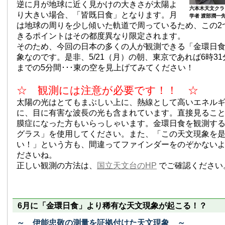
逆に月が地球に近く見かけの大きさが太陽よ
六本木天文クラ
り大きい場合、「皆既日食」となります。月
学者 渡部潤一
は地球の周りを少し傾いた軌道で周っているため、この2
きるポイントはその都度異なり限定されます。
そのため、今回の日本の多くの人が観測できる「金環日
象なのです。是非、5/21（月）の朝、東京であれば6時31分
までの5分間･･･東の空を見上げてみてください！
☆ 観測には注意が必要です！！ ☆
太陽の光はとてもまぶしい上に、熱線として高いエネル
に、目に有害な波長の光も含まれています。直接見るこ
膜症になった方もいらっしゃいます。金環日食を観測す
グラス」を使用してください。また、「この天文現象を
い！」という方も、間違ってファインダーをのぞかない
ださいね。
正しい観測の方法は、
国立天文台のHP
でご確認ください
6月に「金環日食」より稀有な天文現象が起こる！？
～ 伊能忠敬の測量を証拠付けた天文現象 ～