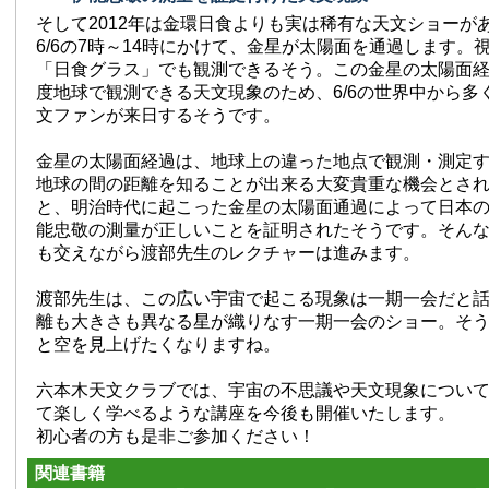
そして2012年は金環日食よりも実は稀有な天文ショーが
6/6の7時～14時にかけて、金星が太陽面を通過します。
「日食グラス」でも観測できるそう。この金星の太陽面経
度地球で観測できる天文現象のため、6/6の世界中から多
文ファンが来日するそうです。
金星の太陽面経過は、地球上の違った地点で観測・測定
地球の間の距離を知ることが出来る大変貴重な機会とさ
と、明治時代に起こった金星の太陽面通過によって日本
能忠敬の測量が正しいことを証明されたそうです。そん
も交えながら渡部先生のレクチャーは進みます。
渡部先生は、この広い宇宙で起こる現象は一期一会だと
離も大きさも異なる星が織りなす一期一会のショー。そ
と空を見上げたくなりますね。
六本木天文クラブでは、宇宙の不思議や天文現象につい
て楽しく学べるような講座を今後も開催いたします。
初心者の方も是非ご参加ください！
関連書籍