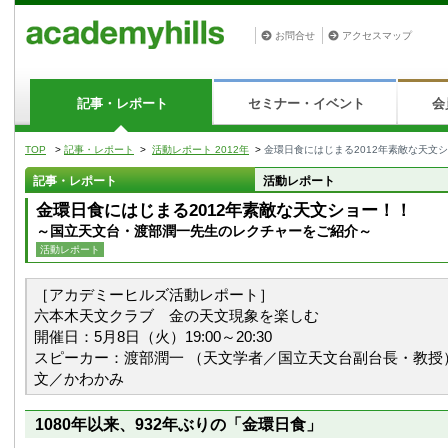
お問合せ
アクセスマップ
記事・レポート
セミナー・イベント
会
TOP
>
記事・レポート
>
活動レポート 2012年
>
金環日食にはじまる2012年素敵な天文
記事・レポート
活動レポート
金環日食にはじまる2012年素敵な天文ショー！！
～国立天文台・渡部潤一先生のレクチャーをご紹介～
活動レポート
［アカデミーヒルズ活動レポート］
六本木天文クラブ 金の天文現象を楽しむ
開催日：5月8日（火）19:00～20:30
スピーカー：渡部潤一 （天文学者／国立天文台副台長・教授
文／かわかみ
1080年以来、932年ぶりの「金環日食」