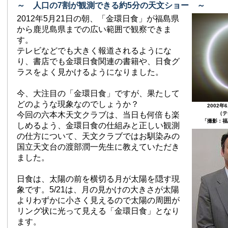
～ 人口の7割が観測できる約5分の天文ショー ～
2012年5月21日の朝、「金環日食」が福島県
から鹿児島県までの広い範囲で観察できま
す。
テレビなどでも大きく報道されるようにな
り、書店でも金環日食関連の書籍や、日食グ
ラスをよく見かけるようになりました。
今、大注目の「金環日食」ですが、果たして
どのような現象なのでしょうか？
2002年6月
今回の六本木天文クラブは、当日も何倍も楽
（テニア
「撮影：福島
しめるよう、金環日食の仕組みと正しい観測
の仕方について、天文クラブではお馴染みの
国立天文台の渡部潤一先生に教えていただき
ました。
日食は、太陽の前を横切る月が太陽を隠す現
象です。5/21は、月の見かけの大きさが太陽
よりわずかに小さく見えるので太陽の周囲が
リング状に光って見える「金環日食」となり
ます。