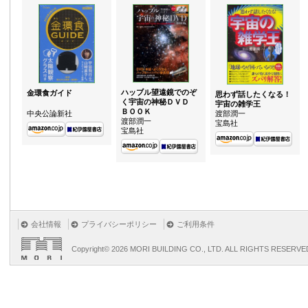
ハッブル望遠鏡でのぞ
金環食ガイド
思わず話したくなる！
く宇宙の神秘ＤＶＤ
宇宙の雑学王
ＢＯＯＫ
中央公論新社
渡部潤一
渡部潤一
宝島社
宝島社
会社情報
プライバシーポリシー
ご利用条件
Copyright©
2026 MORI BUILDING CO., LTD. ALL RIGHTS RESERVE