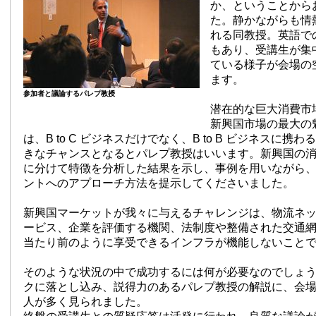
か、ということから
た。静かながらも情
れる同教授。英語で
もあり、受講生が集
ている様子が会場の
ます。
参加者と議論するパレプ教授
潜在的な巨大消費市
新興国市場の最大の
は、B to C ビジネスだけでなく、B to B ビジネスに携
きなチャンスとなるとパレプ教授はいいます。新興国の
に分けて特徴を分析した結果を示し、事例を用いながら
ントへのアプローチ方法を提示してくださいました。
新興国マーケットが我々に与えるチャレンジは、物流ネ
ービス、企業を評価する機関、法制度や整備された交通
当たり前のように享受できるインフラが機能しないこと
そのような状況の中で成功するには何が必要なのでしょ
クに落とし込み、説得力のあるパレプ教授の解説に、会
人が多く見られました。