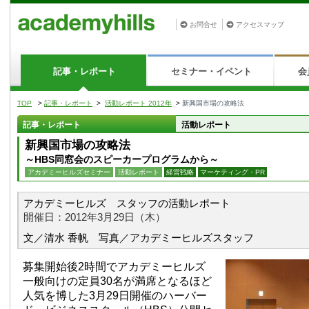
お問合せ
アクセスマップ
記事・レポート
セミナー・イベント
会
TOP
>
記事・レポート
>
活動レポート 2012年
>
新興国市場の攻略法
記事・レポート
活動レポート
新興国市場の攻略法
～HBS同窓会のスピーカープログラムから～
アカデミーヒルズセミナー
活動レポート
経営戦略
マーケティング・PR
アカデミーヒルズ スタッフの活動レポート
開催日：2012年3月29日（木）
文／清水 香帆 写真／アカデミーヒルズスタッフ
募集開始後2時間でアカデミーヒルズ
一般向けの定員30名が満席となるほど
人気を博した3月29日開催のハーバー