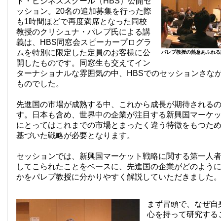
ド・ビジネススクール（HBS）公開セ
ッション。20名の追加募集を行った際
も1時間ほどで再度満席となった同校
教授のクリシュナ・パレプ氏による講
義は、HBS同窓会スピーカープログラ
ムを特別に限定した定員のお客様に公
パレプ教授の熱意あふれる
開したものです。同窓生も交えてイン
ターナショナルな雰囲気の中、HBSでのセッションさな
ものでした。
先進国の市場が成熟する中、これから成長が期待される
す。日本も含め、世界中の企業が注目する新興国マーケ
にとってはこれまでの市場とまったく違う特徴をもつた
基づいた戦略が必要となります。
セッションでは、新興国マーケット戦略に関する第一人
してこられたことをベースに、先進国の企業がどのよう
かをパレプ教授に分かりやすく解説していただきました
まず冒頭で、なぜ自
心を持って研究する