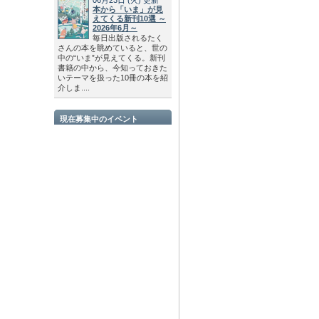
本から「いま」が見
えてくる新刊10選 ～
2026年6月～
毎日出版されるたく
さんの本を眺めていると、世の
中の“いま”が見えてくる。新刊
書籍の中から、今知っておきた
いテーマを扱った10冊の本を紹
介しま....
現在募集中のイベント