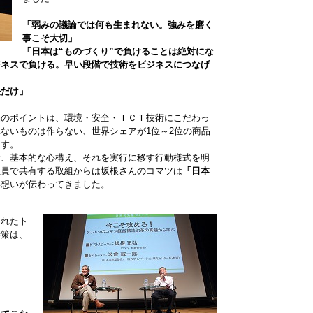
「弱みの議論では何も生まれない。強みを磨く
事こそ大切」
「日本は“ものづくり”で負けることは絶対にな
ジネスで負ける。早い段階で技術をビジネスにつなげ
長だけ」
品のポイントは、環境・安全・ＩＣＴ技術にこだわっ
ないものは作らない、世界シェアが1位～2位の商品
ます。
念、基本的な心構え、それを実行に移す行動様式を明
社員で共有する取組からは坂根さんのコマツは
「日本
い想いが伝わってきました。
られたト
善策は、