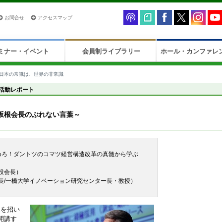
お問合せ
アクセスマップ
ミナー・イベント
会員制ライブラリー
ホール・カンファレ
日本の常識は、世界の非常識
活動レポート
坂根会長のぶれない言葉～
めろ！ダントツのコマツ経営構造改革の真髄から学ぶ
役会長）
長/一橋大学イノベーション研究センター長・教授）
人を招い
開講す