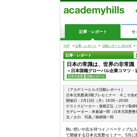
記事・レポート
セ
TOP
>
記事・レポート
>
活動レポート 2012年
>
記事・レポート
日本の常識は、世界の非常識
～日本国籍グローバル企業コマツ・
日本元気塾
活動レポート
［アカデミーヒルズ活動レポート］
日本元気塾第3期プレセミナー 今こそ攻
開催日：2月13日（月）19:00～20:00
ゲストスピーカー：坂根正弘（コマツ取締
モデレーター：米倉誠一郎（日本元気塾塾
文／さの 写真／御厨慎一郎
熱い想いや志を持つイノベーティブな
て開催する日本元気塾セミナー。5月に