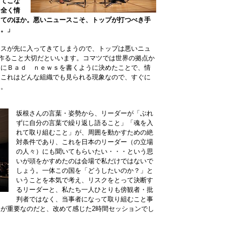
ってこな
。全く情
ってのほか。悪いニュースこそ、トップが打つべき手
ス。」
ースが先に入ってきてしまうので、トップは悪いニュ
を作ること大切だといいます。コマツでは世界の拠点か
初にＢａｄ ｎｅｗｓを書くように決めたことで、情
。これはどんな組織でも見られる現象なので、すぐに
た。
坂根さんの言葉・姿勢から、リーダーが「ぶれ
ずに自分の言葉で繰り返し語ること」「魂を入
れて取り組むこと」が、周囲を動かすための絶
対条件であり、これを日本のリーダー（の立場
の人々）にも聞いてもらいたい・・・という思
いが頭をかすめたのは会場で私だけではないで
しょう。一体この国を「どうしたいのか？」と
いうことを本気で考え、リスクをとって決断す
るリーダーと、私たち一人ひとりも傍観者・批
判者ではなく、当事者になって取り組むこと事
が重要なのだと、改めて感じた2時間セッションでし