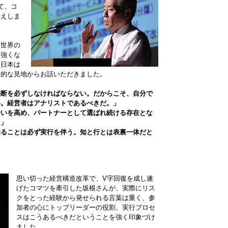
て、コ
迎えしま
ら世界の
に強くな
に日本は
局的な見地からお話いただきました。
決断を必ずしなければならない。だからこそ、自分で
い。経営者はアナリストであるべきだ。」
合いを高め、パートナーとして選ばれ続ける存在とな
。」
知ることは必ず実行を伴う。知と行とは表裏一体だと
思い切った経営構造改革で、V字回復を成し遂
げたコマツを牽引した坂根さんが、実際にリス
クをとった経験から発せられる言葉は重く、参
加者の心にトップリーダーの役割、実行プロセ
スはこうあるべきだということを強く印象づけ
ました