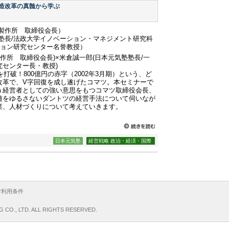
造改革の真髄から学ぶ
製作所 取締役会長）
塾長/法政大学イノベーション・マネジメント研究科
ション研究センター名誉教授）
製作所 取締役会長)×米倉誠一郎(日本元気塾塾長/一
センター長・教授)
を打破！800億円の赤字（2002年3月期）という、ど
改革で、V字回復を成し遂げたコマツ。本セミナーで
う経営者としての強い意思をもつコマツ取締役会長、
随をゆるさないダントツの経営手法について伺いなが
業、人材づくりについて考えていきます。
日本元気塾
経営戦略 政治・経済・国際
ご利用条件
G CO., LTD. ALL RIGHTS RESERVED.