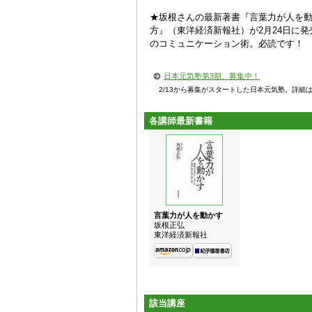
★坂根さんの最新著書『言葉力が人を
方』（東洋経済新報社）が2月24日に
のコミュニケーション術。必読です！
日本元気塾第3期、募集中！
2/13から募集がスタートした日本元気塾。詳細
各講師最新書籍
言葉力が人を動かす
坂根正弘
東洋経済新報社
該当講座