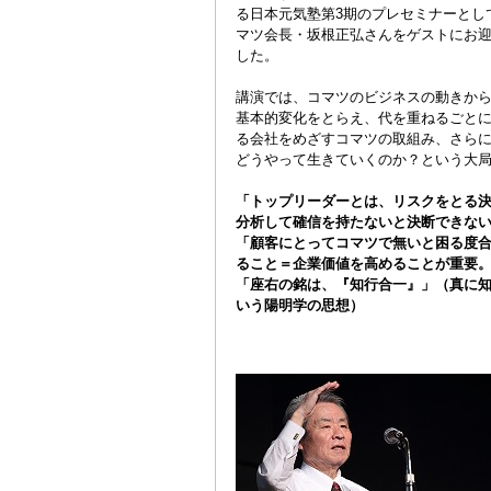
る日本元気塾第3期のプレセミナーとし
マツ会長・坂根正弘さんをゲストにお
した。
講演では、コマツのビジネスの動きか
基本的変化をとらえ、代を重ねるごと
る会社をめざすコマツの取組み、さら
どうやって生きていくのか？という大
「トップリーダーとは、リスクをとる
分析して確信を持たないと決断できな
「顧客にとってコマツで無いと困る度
ること＝企業価値を高めることが重要
「座右の銘は、『知行合一』」（真に
いう陽明学の思想）