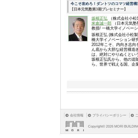
今こそ攻めろ！ダントツのコマツ経営構
【日本元気塾第3期プレセミナー】
坂根正弘
（株式会社小松
米倉誠一郎
（日本元気塾
教授/ 一橋大学イノベー
坂根正弘 (株式会社小松
橋大学イノベーション研究
2012年こそ、内向き志向
ん底から大胆な経営構造
は、絶対にやりぬくとい
坂根正弘氏から、他の追
ら、世界で戦える国、企
会社情報
プライバシーポリシー
Copyright©
2026 MORI BUILDIN