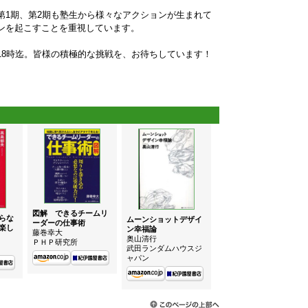
第1期、第2期も塾生から様々なアクションが生まれて
ンを起こすことを重視しています。
木）18時迄。皆様の積極的な挑戦を、お待ちしています！
図解 できるチームリ
らな
ムーンショットデザイ
ーダーの仕事術
楽し
ン幸福論
藤巻幸大
奥山清行
ＰＨＰ研究所
武田ランダムハウスジ
ャパン