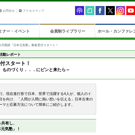
お問合せ
アクセスマップ
ミナー・イベント
会員制ライブラリー
ホール・カンファレ
5月開講『日本元気塾』募集受付スタート！
活動レポート
受付スタート！
、ものづくり．．．にピンと来たら～
行。現在進行形で日本、世界で活躍する4人が、個人のイ
目を向け、「人間が人間に熱い想いを伝える」日本古来の
ーマと応募方法について簡単にご紹介します。
を共有し、
本元気塾」！