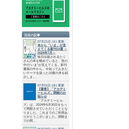
注目の記事
07月21日
(火)
更新
本から「いま」が見
えてくる新刊10選 ～
2026年7月～
毎日出版されるたく
さんの本を眺めていると、世の
中の“いま”が見えてくる。新刊
書籍の中から、今知っておきた
いテーマを扱った10冊の本を紹
介しま....
07月01日
(水)
更新
【重要】「アカデミ
ーヒルズ」閉館のお
知らせ
「アカデミーヒル
ズ」は、2024年6月30日をもっ
て閉館させていただくこととな
りました。これまでのご利用あ
りがとうございました。閉館ま
での間....
06月23日
(火)
更新