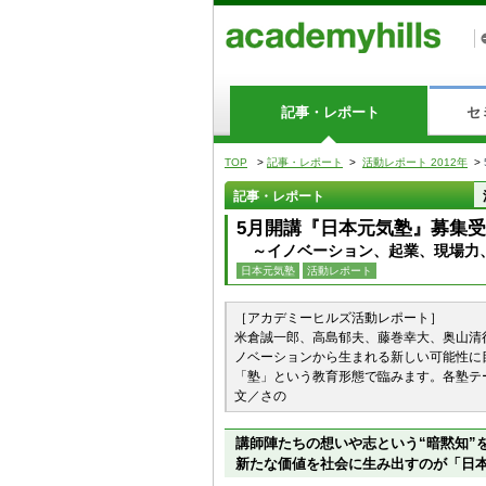
記事・レポート
セ
TOP
>
記事・レポート
>
活動レポート 2012年
>
記事・レポート
5月開講『日本元気塾』募集
～イノベーション、起業、現場力
日本元気塾
活動レポート
［アカデミーヒルズ活動レポート］
米倉誠一郎、高島郁夫、藤巻幸大、奥山清
ノベーションから生まれる新しい可能性に
「塾」という教育形態で臨みます。各塾テ
文／さの
講師陣たちの想いや志という“暗黙知”
新たな価値を社会に生み出すのが「日