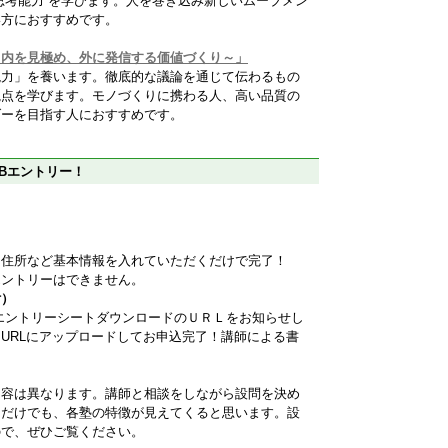
思考能力”を学びます。人を巻き込み新しいムーブメン
い方におすすめです。
～内を見極め、外に発信する価値づくり～」
現力」を養います。徹底的な議論を通じて伝わるもの
視点を学びます。モノづくりに携わる人、高い品質の
ダーを目指す人におすすめです。
Bエントリー！
、住所など基本情報を入れていただくだけで完了！
エントリーはできません。
付）
エントリーシートダウンロードのＵＲＬをお知らせし
URLにアップロードしてお申込完了！講師による書
内容は異なります。講師と相談をしながら設問を決め
くだけでも、各塾の特徴が見えてくると思います。設
ので、ぜひご覧ください。