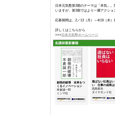
日本元気塾第3期のテーマは「本気」。
いますが、第3期ではより一層アクショ
応募期間は、2／13（月）～4/19（
詳しくはこちらから
>>>
日本元気塾ホームページ
各講師最新書籍
遊ばない社員はい
創発的破壊 未来をつ
い 仕事の成果は
くるイノベーション
高島郁夫
米倉誠一郎
ダイヤモンド社
ミシマ社