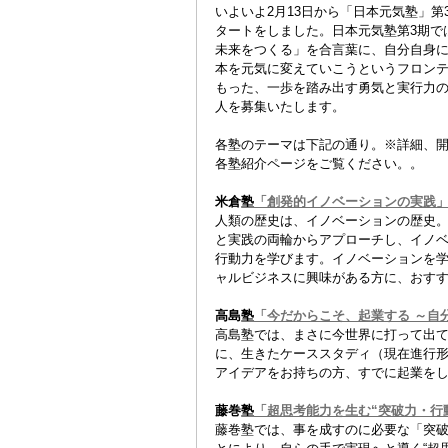
いよいよ2月13日から「日本元気塾」第
タートをしました。日本元気塾第3期で
未来をつくる」を合言葉に、自分自身
本を元気に変えていこうというフロン
もった、一歩を踏み出す勇気と実行力
人を募集いたします。
各塾のテーマは下記の通り。※詳細、
各塾紹介ページをご覧ください。。
米倉塾
「創発的イノベーションの実践
人類の歴史は、イノベーションの歴史
と実践の両輪からアプローチし、イノ
行動力を学びます。イノベーションを
ャルビジネスに興味がある方に、おす
高島塾
「今だからこそ、起業する ～自
高島塾では、まさに今世界に打って出
に、生きたケーススタディ（現在進行
アイデアをお持ちの方、すでに起業を
藤巻塾
「超思考能力を生む“突破力・行
藤巻塾では、事を成すのに必要な「突破