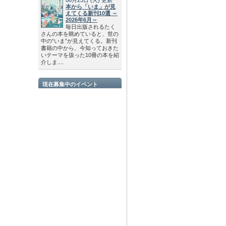
本から「いま」が見
えてくる新刊10選 ～
2026年6月～
毎日出版されるたく
さんの本を眺めていると、世の
中の“いま”が見えてくる。新刊
書籍の中から、今知っておきた
いテーマを扱った10冊の本を紹
介しま....
現在募集中のイベント