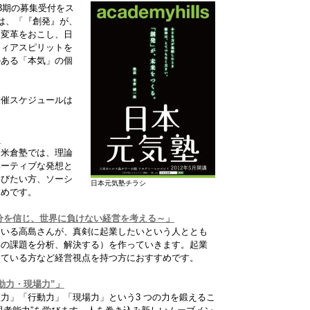
3期の募集受付をス
は、「『創発』が、
に変革をおこし、日
ティアスピリットを
のある「本気」の個
開催スケジュールは
」
。米倉塾では、理論
ベーティブな発想と
学びたい方、ソーシ
日本元気塾チラシ
すめです。
分を信じ、世界に負けない経営を考える～」
ている高島さんが、真剣に起業したいという人ととも
形の課題を分析、解決する）を作っていきます。起業
している方など経営視点を持つ方におすすめです。
動力・現場力”」
力」「行動力」「現場力」という3 つの力を鍛えるこ