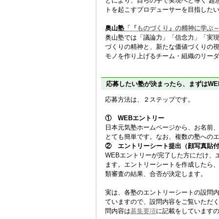
とにより、自らの手で実現へと導く“超
トを起こすプロデューサーを目指した
奥山塾
「『ものづくり』の精神に学ぶ
奥山塾では「議論力」「信念力」「実
づくりの精神と、新たな価値づくりの
モノを作り上げるチーム・組織のリー
応募したい塾が決まったら、まずはWE
応募方法は、２ステップです。
① WEBエントリー
日本元気塾ホームページから、お名前
とても簡単です。なお、複数の塾への
② エントリーシート提出（顔写真貼
WEBエントリーが完了した方にだけ、
ます。エントリーシートを作成したら、
類審査の結果、合否が決定します。
実は、各塾のエントリーシートの設問
ていますので、設問内容をご覧いただ
問内容は
募集要項
に記載をしています