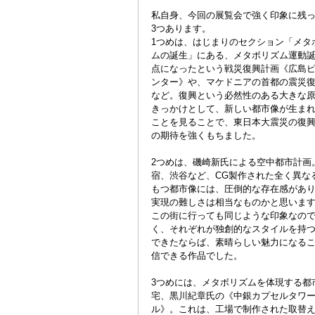
私自身、今回の展覧会で強く印象に残
3つあります。
1つめは、はじまりのセクション「メタ
ムの誕生」にある、メタボリズム運動
点になったという戦災復興計画《広島
ンター》や、マケドニアの首都の震災
など。復興という必然性のある大きな
きっかけとして、新しい都市像が生ま
ことを見ることで、東日本大震災の復
の期待を強くもちました。
2つめは、磯崎新氏による空中都市計画
宿、渋谷など、CG製作された全く異な
もつ都市像には、圧倒的な存在感があ
実現の難しさは相当なものかと思いま
この街に行っても同じような印象なの
く、それぞれが独創的なスタイルを持
できたならば、素晴らしい魅力になる
信できる作品でした。
3つめには、メタボリズムを体現する都
宅、黒川紀章氏の《中銀カプセルタワ
ル》。これは、工場で制作された取替