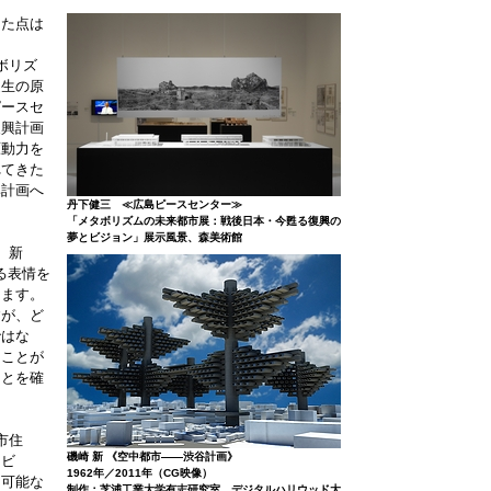
った点は
ボリズ
誕生の原
ピースセ
復興計画
原動力を
れてきた
興計画へ
丹下健三 ≪広島ピースセンター≫
「メタボリズムの未来都市展：戦後日本・今甦る復興の
夢とビジョン」展示風景、森美術館
。新
る表情を
ります。
すが、ど
ではな
つことが
ことを確
市住
磯崎 新 《空中都市——渋谷計画》
ービ
1962年／2011年（CG映像）
え可能な
制作：芝浦工業大学有志研究室、デジタルハリウッド大