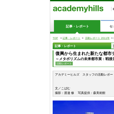
記事・レポート
セ
TOP
>
記事・レポート
>
活動レポート 2011年
>
記事・レポート
復興から生まれた新たな都市
～メタボリズムの未来都市展：戦後
活動レポート
アカデミーヒルズ スタッフの活動レポー
文／こばむ
撮影：渡邉 修 写真提供：森美術館