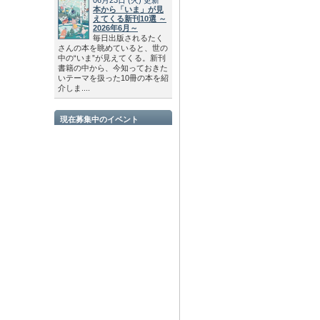
本から「いま」が見
えてくる新刊10選 ～
2026年6月～
毎日出版されるたく
さんの本を眺めていると、世の
中の“いま”が見えてくる。新刊
書籍の中から、今知っておきた
いテーマを扱った10冊の本を紹
介しま....
現在募集中のイベント