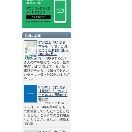
注目の記事
07月21日
(火)
更新
本から「いま」が見
えてくる新刊10選 ～
2026年7月～
毎日出版されるたく
さんの本を眺めていると、世の
中の“いま”が見えてくる。新刊
書籍の中から、今知っておきた
いテーマを扱った10冊の本を紹
介しま....
07月01日
(水)
更新
【重要】「アカデミ
ーヒルズ」閉館のお
知らせ
「アカデミーヒル
ズ」は、2024年6月30日をもっ
て閉館させていただくこととな
りました。これまでのご利用あ
りがとうございました。閉館ま
での間....
06月23日
(火)
更新