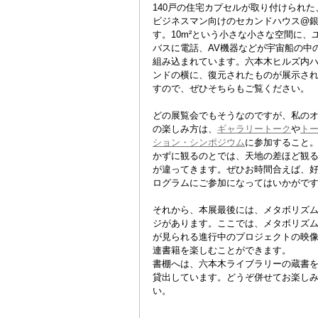
140戸の住宅カプセルが取り付けられた
ビジネスマン向けのセカンドハウス@
す。10m²という小さな小さな空間に、
バスに電話、AV機器などが宇宙船の中
組み込まれています。六本木ヒルズ内
ンドの横に、復元されたものが展示さ
すので、ぜひそちらもご覧ください。
どの展覧会でもそうなのですが、私の
の楽しみ方は、
ギャラリートーク
や
ト
ション・シンポジウム
に参加すること
かずに観るのとでは、天地の差ほど観
が違ってきます。ぜひお時間合えば、
ログラムにご参加になってはいかがで
それから、本展最後には、メタボリズ
ジがあります。ここでは、メタボリズ
が見られる進行中のプロジェクトの映
連書籍を楽しむことができます。
書棚へは、六本木ライブラリーの蔵書
貸出しています。どうぞ併せてお楽し
い。