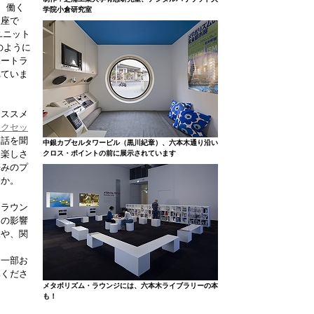
、働く
学院小倉研究室
銀座で
ユニット
のように
ハートラ
れていま
オススメ
ークセッ
。話を聞
中銀カプセルタワービル（黒川紀章）、六本木通り沿い
る楽しさ
クロス・ポイントの前に展示されています
好みのプ
すか。
ムラウン
ムの影響
像や、関
を一部お
みくださ
メタボリズム・ラウンジには、六本木ライブラリーの本
も！