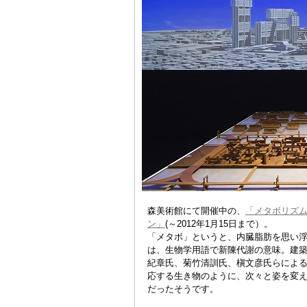
森美術館にて開催中の、
「メタボリズ
ン」
(～2012年1月15日まで）。
「メタボ」というと、内臓脂肪を思い
は、生物学用語で新陳代謝の意味。建築
紀章氏、菊竹清訓氏、槇文彦氏らによ
応する生き物のように、次々と姿を変
だったそうです。