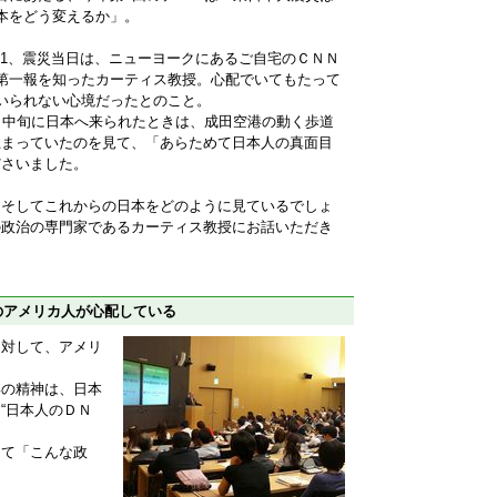
本をどう変えるか」。
.11、震災当日は、ニューヨークにあるご自宅のＣＮＮ
第一報を知ったカーティス教授。心配でいてもたって
いられない心境だったとのこと。
月中旬に日本へ来られたときは、成田空港の動く歩道
止まっていたのを見て、「あらためて日本人の真面目
ださいました。
、そしてこれからの日本をどのように見ているでしょ
の政治の専門家であるカーティス教授にお話いただき
のアメリカ人が心配している
に対して、アメリ
いの精神は、日本
“日本人のＤＮ
して「こんな政