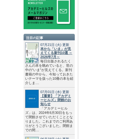
注目の記事
07月21日
(火)
更新
本から「いま」が見
えてくる新刊10選 ～
2026年7月～
毎日出版されるたく
さんの本を眺めていると、世の
中の“いま”が見えてくる。新刊
書籍の中から、今知っておきた
いテーマを扱った10冊の本を紹
介しま....
07月01日
(水)
更新
【重要】「アカデミ
ーヒルズ」閉館のお
知らせ
「アカデミーヒル
ズ」は、2024年6月30日をもっ
て閉館させていただくこととな
りました。これまでのご利用あ
りがとうございました。閉館ま
での間....
06月23日
(火)
更新