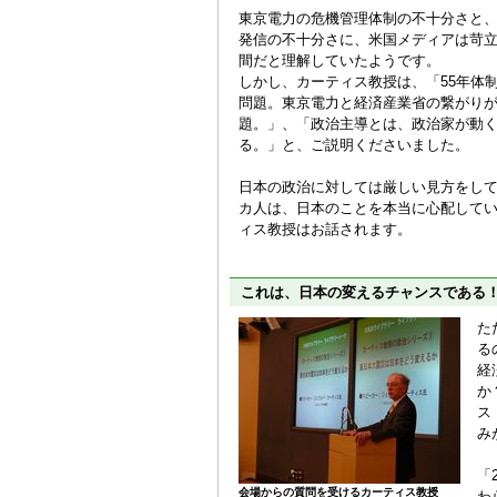
東京電力の危機管理体制の不十分さと
発信の不十分さに、米国メディアは苛
間だと理解していたようです。
しかし、カーティス教授は、「55年体
問題。東京電力と経済産業省の繋がり
題。」、「政治主導とは、政治家が動
る。」と、ご説明くださいました。
日本の政治に対しては厳しい見方をし
カ人は、日本のことを本当に心配して
ィス教授はお話されます。
これは、日本の変えるチャンスである！
た
る
経
か
ス
み
「
会場からの質問を受けるカーティス教授
わ