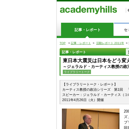
記事・レポート
セ
TOP
>
記事・レポート
>
活動レポート 2011年
>
記事・レポート
東日本大震災は日本をどう変
～ジェラルド・カーティス教授の政
ライブラリートーク
【ライブラリートーク・レポート】
カーティス教授の政治シリーズ 第1回 
スピーカー：ジェラルド・カーティス（コ
2011年4月26日（火）開催
2
ズ
ブ
回