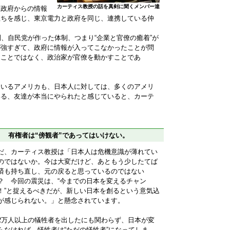
カーティス教授の話を真剣に聞くメンバー達
、政府からの情報
立ちを感じ、東京電力と政府を同じ、連携している仲
制、自民党が作った体制、つまり“企業と官僚の癒着”が
が強すぎて、政府に情報が入ってこなかったことが問
くことではなく、政治家が官僚を動かすことであ
ているアメリカも、日本人に対しては、多くのアメリ
いる、友達が本当にやられたと感じていると、カーテ
 有権者は“傍観者”であってはいけない。
だ、カーティス教授は「日本人は危機意識が薄れてい
のではないか。今は大変だけど、あともう少したてば
済も持ち直し、元の戻ると思っているのではない
？ 今回の震災は、“今までの日本を変えるチャン
！”と捉えるべきだが、新しい日本を創るという意気込
が感じられない。」と懸念されています。
2万人以上の犠牲者を出したにも関わらず、日本が変
らなければ、犠牲者は“ただの犠牲者”になってしま