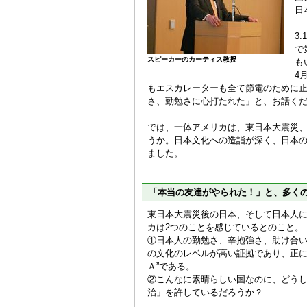
日
3
で
スピーカーのカーティス教授
も
4
もエスカレーターも全て節電のために
さ、勤勉さに心打たれた」と、お話く
では、一体アメリカは、東日本大震災
うか。日本文化への造詣が深く、日本
ました。
「本当の友達がやられた！」と、多く
東日本大震災後の日本、そして日本人
カは2つのことを感じているとのこと。
①日本人の勤勉さ、辛抱強さ、助け合
の文化のレベルが高い証拠であり、正に
Ａ”である。
②こんなに素晴らしい国なのに、どう
治」を許しているだろうか？