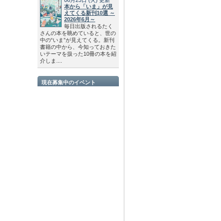
本から「いま」が見
えてくる新刊10選 ～
2026年6月～
毎日出版されるたく
さんの本を眺めていると、世の
中の“いま”が見えてくる。新刊
書籍の中から、今知っておきた
いテーマを扱った10冊の本を紹
介しま....
現在募集中のイベント