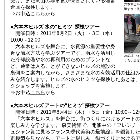
受け、また沢山の非常食が保管されている備蓄
六本木ヒル
倉庫を探検します。
流す水に使
⇒お申込
こちら
から
●六本木ヒルズ 水の“ヒミツ”探検ツアー
開催日時：2011年8月2日（火）・3日（水）
10:00～12:00
六本木ヒルズを舞台に、水資源の重要性や身
近な節水方法を学ぶツアーです。雨水を活用し
冷却塔では
た冷却設備や水の再利用のためのプラントな
くらい温度
ど、通常は入ることができないヒルズの施設の
裏側をご案内しながら、さまざまな水の有効活用の仕組
みを紹介します。ヒルズの水のヒミツを探検したあとは
クショップを実施します。
⇒お申込
こちら
から
●六本木ヒルズ アートの“ヒミツ”探検ツアー
開催日時：2011年8月4日（木）・5日（金）10:00～12:
「六本木ヒルズ」を舞台に、街づくりにおけるアートの
楽しみ方を学びます。 森美術館で、開催中の『フレンチ
ュシャン賞に見るフランス現代美術の最前線』を鑑賞したり、
市模型を見ながら、アートに親しみ、街づくりにおける