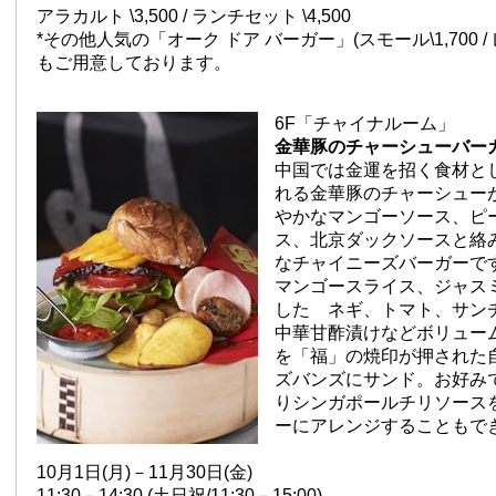
アラカルト \3,500 / ランチセット \4,500
*その他人気の「オーク ドア バーガー」(スモール\1,700 / レ
もご用意しております。
6F「チャイナルーム」
金華豚のチャーシューバー
中国では金運を招く食材と
れる金華豚のチャーシュー
やかなマンゴーソース、ピ
ス、北京ダックソースと絡
なチャイニーズバーガーで
マンゴースライス、ジャス
した ネギ、トマト、サン
中華甘酢漬けなどボリュー
を「福」の焼印が押された
ズバンズにサンド。お好み
りシンガポールチリソース
ーにアレンジすることもで
10月1日(月)－11月30日(金)
11:30－14:30 (土日祝/11:30－15:00)