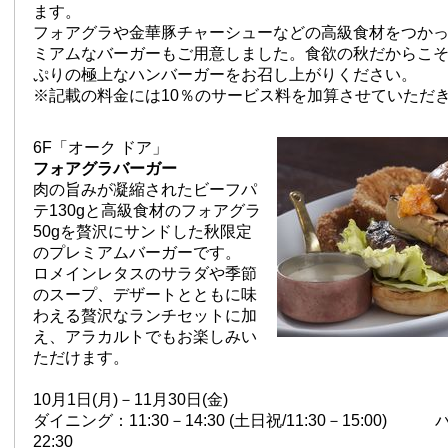
ます。
フォアグラや金華豚チャーシューなどの高級食材をつか
ミアムなバーガーもご用意しました。食欲の秋だからこ
ぷりの極上なハンバーガーをお召し上がりください。
※記載の料金には10％のサービス料を加算させていただ
6F「オーク ドア」
フォアグラバーガー
肉の旨みが凝縮されたビーフパ
テ130gと高級食材のフォアグラ
50gを贅沢にサンドした秋限定
のプレミアムバーガーです。
ロメインレタスのサラダや季節
のスープ、デザートとともに味
わえる贅沢なランチセットに加
え、アラカルトでもお楽しみい
ただけます。
10月1日(月)－11月30日(金)
ダイニング：11:30－14:30 (土日祝/11:30－15:00) 
22:30