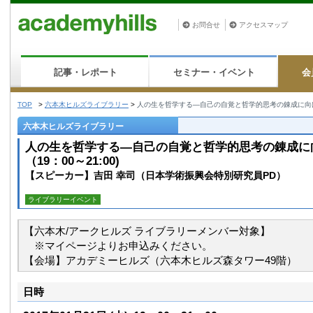
お問合せ
アクセスマップ
記事・レポート
セミナー・イベント
会
TOP
>
六本木ヒルズライブラリー
>
人の生を哲学する—自己の自覚と哲学的思考の錬成に向けて—
六本木ヒルズライブラリー
人の生を哲学する—自己の自覚と哲学的思考の錬成に
（19：00～21:00)
【スピーカー】吉田 幸司（日本学術振興会特別研究員PD）
ライブラリーイベント
【六本木/アークヒルズ ライブラリーメンバー対象】
※マイページよりお申込みください。
【会場】アカデミーヒルズ（六本木ヒルズ森タワー49階）
日時