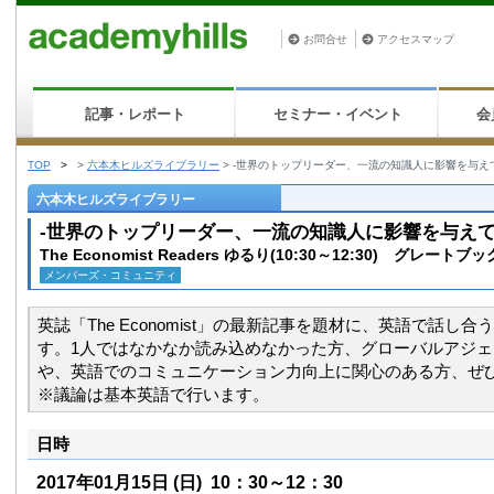
お問合せ
アクセスマップ
記事・レポート
セミナー・イベント
会
TOP
>
>
六本木ヒルズライブラリー
>
-世界のトップリーダー、一流の知識人に影響を与えている「
六本木ヒルズライブラリー
-世界のトップリーダー、一流の知識人に影響を与えている「
The Economist Readers ゆるり(10:30～12:30) グレー
メンバーズ・コミュニティ
英誌「The Economist」の最新記事を題材に、英語で話し
す。1人ではなかなか読み込めなかった方、グローバルアジ
や、英語でのコミュニケーション力向上に関心のある方、ぜ
※議論は基本英語で行います。
日時
2017年01月15日
(日)
10：30～12：30