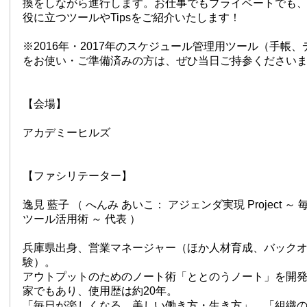
換をしながら進行します。お仕事でもプライベートでも
役に立つツールやTipsをご紹介いたします！
※2016年・2017年のスケジュール管理用ツール（手帳
をお使い・ご準備済みの方は、ぜひ当日ご持参ください
【会場】
アカデミーヒルズ
【ファシリテーター】
逸見 藍子 （ へんみ あいこ： アジェンダ実現 Project 
ツール活用術 ～ 代表 ）
兵庫県出身、営業マネージャー（ほか人材育成、バック
験）。
アウトプットのためのノート術「ととのうノート」を開
家でもあり、使用歴は約20年。
「毎日が楽しくなる、美しい働き方・生き方」、「組織