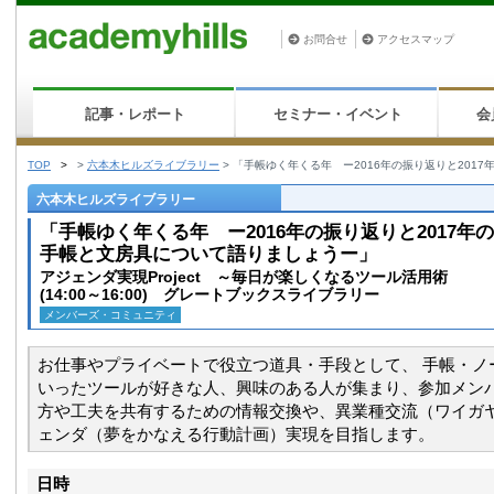
お問合せ
アクセスマップ
記事・レポート
セミナー・イベント
会
TOP
>
>
六本木ヒルズライブラリー
>
「手帳ゆく年くる年 ー2016年の振り返りと20
六本木ヒルズライブラリー
「手帳ゆく年くる年 ー2016年の振り返りと2017
手帳と文房具について語りましょうー」
アジェンダ実現Project ～毎日が楽しくなるツール活用術
(14:00～16:00) グレートブックスライブラリー
メンバーズ・コミュニティ
お仕事やプライベートで役立つ道具・手段として、 手帳・ノー
いったツールが好きな人、興味のある人が集まり、参加メン
方や工夫を共有するための情報交換や、異業種交流（ワイガ
ェンダ（夢をかなえる行動計画）実現を目指します。
日時