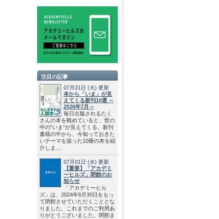
注目の記事
07月21日
(火)
更新
本から「いま」が見
えてくる新刊10選 ～
2026年7月～
毎日出版されるたく
さんの本を眺めていると、世の
中の“いま”が見えてくる。新刊
書籍の中から、今知っておきた
いテーマを扱った10冊の本を紹
介しま....
07月01日
(水)
更新
【重要】「アカデミ
ーヒルズ」閉館のお
知らせ
「アカデミーヒル
ズ」は、2024年6月30日をもっ
て閉館させていただくこととな
りました。これまでのご利用あ
りがとうございました。閉館ま