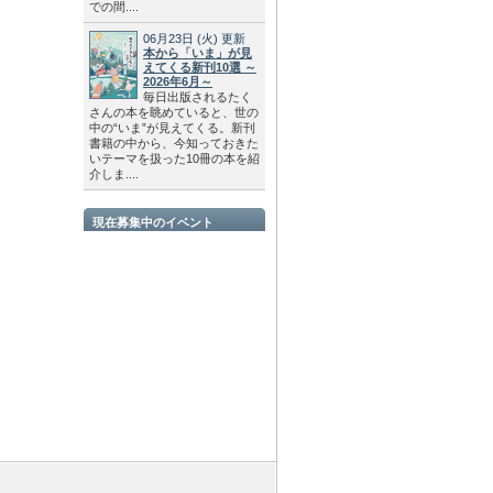
での間....
06月23日
(火)
更新
本から「いま」が見
えてくる新刊10選 ～
2026年6月～
毎日出版されるたく
さんの本を眺めていると、世の
中の“いま”が見えてくる。新刊
書籍の中から、今知っておきた
いテーマを扱った10冊の本を紹
介しま....
現在募集中のイベント