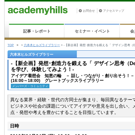
お問合せ
アクセスマップ
記事・レポート
セミナー・イベント
会
TOP
>
>
六本木ヒルズライブラリー
>
-【新企画】発想･創造力を鍛える「 デザイン思考（Des
六本木ヒルズライブラリー
-【新企画】発想･創造力を鍛える「 デザイン思考（Desi
を学び、体験してみよう！-
アイデア着想会 知恵の輪 － 話し・つながり・創り出そう！－
(16:00～18:00) グレートブックスライブラリー
メンバーズ・コミュニティ
異なる業界・経験・世代の方同士が集まり、毎回異なるテー
ビジネスや社会の課題についてアイデアや意見を出し合い、
点・発想や考えを豊かにすることを目指しています。
日時