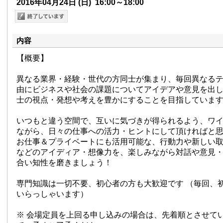
2016年04月24日
(日)
16:00～18:00
内容
【概要】
異なる業界・経験・世代の方同士が集まり、毎回異なる
由にビジネスや社会の課題についてアイデアや意見を出
士の視点・発想や考えを豊かにすることを目指していま
いつもと違う空間で、互いに気づきが得られるよう、ワ
ながら、日々の仕事への活力・ヒントにして頂ければと
お仕事＆プライベートにも活用可能な、行動力や新しい
などのアイディア・想像力を、楽しみながら対話や意見
合い知性を磨きましょう！
専門知識は一切不要、初心者の方も大歓迎です （毎回、
いらっしゃいます）
※ 会場定員を上回る申し込みの場合は、先着順とさせて