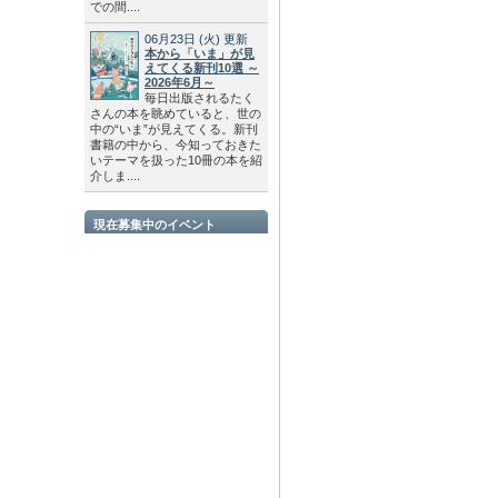
での間....
06月23日
(火)
更新
本から「いま」が見
えてくる新刊10選 ～
2026年6月～
毎日出版されるたく
さんの本を眺めていると、世の
中の“いま”が見えてくる。新刊
書籍の中から、今知っておきた
いテーマを扱った10冊の本を紹
介しま....
現在募集中のイベント