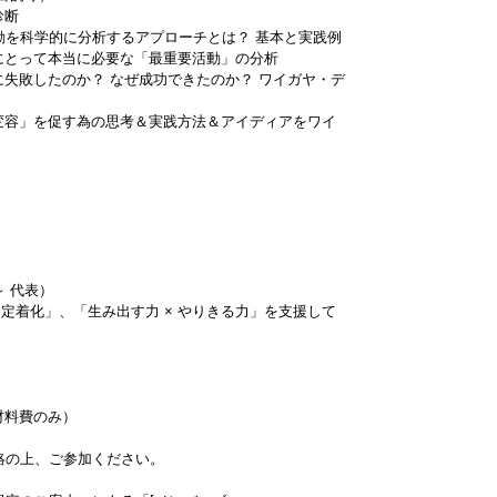
診断
？行動を科学的に分析するアプローチとは？ 基本と実践例
チームにとって本当に必要な「最重要活動」の分析
動変容に失敗したのか？ なぜ成功できたのか？ ワイガヤ・デ
「行動変容」を促す為の思考＆実践方法＆アイディアをワイ
 代表）
定着化」、「生み出す力 × やりきる力」を支援して
ト
材料費のみ）
絡の上、ご参加ください。