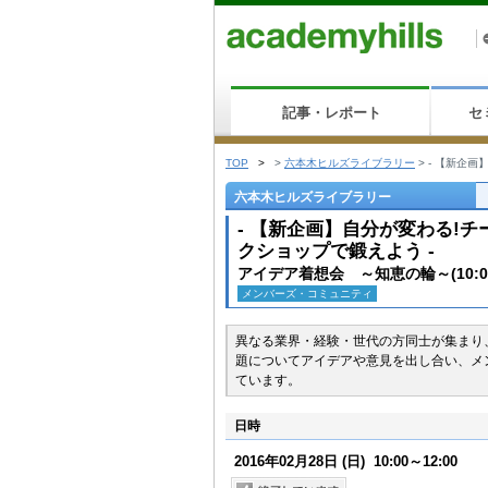
記事・レポート
セ
TOP
>
>
六本木ヒルズライブラリー
>
- 【新企画
六本木ヒルズライブラリー
- 【新企画】自分が変わる!チ
クショップで鍛えよう -
アイデア着想会 ～知恵の輪～(10:0
メンバーズ・コミュニティ
異なる業界・経験・世代の方同士が集まり
題についてアイデアや意見を出し合い、メ
ています。
日時
2016年02月28日
(日)
10:00～12:00