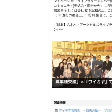
マイページ の「ライブラリーメンバー
コミュニティ]申込み・問合せ先」 に
属業界(もしくは会社名)を記載の上、
（ ※ 進行の都合上、10分前 集合に、
【対象】六本木・アークヒルズライブラ
ンバー
関連情報
アイデア着想会 ～知恵の輪～ ブロ