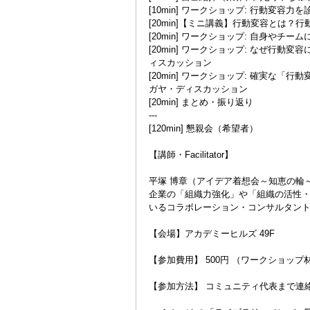
[10min] ワークショップ: 行動変容力を
[20min]【ミニ講義】行動変容とは
[20min] ワークショップ: 自身や
[20min] ワークショップ: なぜ行
ィスカッション
[20min] ワークショップ: 確実な
ガヤ・ディスカッション
[20min] まとめ・振り返り
---
[120min] 懇親会（希望者）
【講師・Facilitator】
平塚 博章（アイデア着想会～知恵の輪～
企業の「組織力強化」や「組織の活性・
いるコラボレーション・コンサルタン
【会場】アカデミーヒルズ 49F
【参加費用】 500円 （ワークショップ
【参加方法】 コミュニティ代表まで連