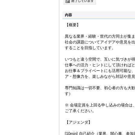
内容
【概要】
異なる業界・経験・世代の方同士が集
社会の課題についてアイデアや意見を
することを目指しています。
いつもと違う空間で、互いに気づきが
仕事への活力・ヒントにして頂ければ
お仕事＆プライベートにも活用可能な
ア・想像力を、楽しみながら対話や意
専門知識は一切不要、初心者の方も大歓
す）
※ 会場定員を上回る申し込みの場合は、
ご了承ください。
【アジェンダ】
[10min] 自己紹介（業界、関心事、参