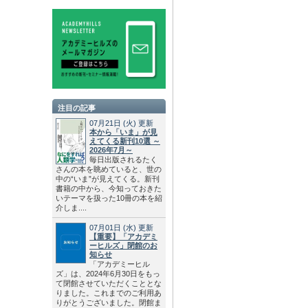
注目の記事
07月21日
(火)
更新
本から「いま」が見
えてくる新刊10選 ～
2026年7月～
毎日出版されるたく
さんの本を眺めていると、世の
中の“いま”が見えてくる。新刊
書籍の中から、今知っておきた
いテーマを扱った10冊の本を紹
介しま....
07月01日
(水)
更新
【重要】「アカデミ
ーヒルズ」閉館のお
知らせ
「アカデミーヒル
ズ」は、2024年6月30日をもっ
て閉館させていただくこととな
りました。これまでのご利用あ
りがとうございました。閉館ま