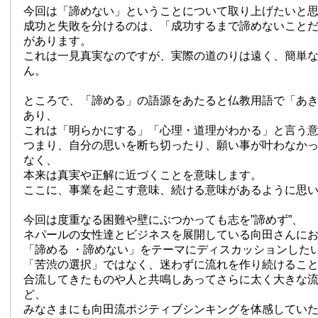
今回は「諦めない」ということについて取り上げたいと
成功と失敗を分けるのは、「成功するまで諦めないこと
があります。
これは一見真実なのですが、実際の道のりは遠く、簡単
ん。
ところで、「諦める」の語源をあたると仏教用語で「あ
あり、
これは「明らかにする」「心理・道理がわかる」と言う
つまり、自分の思いを断ち切ったり、願い事が叶わなか
なく、
本来は真実や正解に近づくことを意味します。
ここに、事業を起こす意味、続ける意味があるように思
今回は度重なる困難や壁にぶつかっても志を”諦めず”、
ネパールの女性達とビジネスを展開している向田さんに
「諦める ・諦めない」をテーマにディスカッションした
「苦渋の選択」ではなく、迷わずに流れを作り続けるこ
合流してきたものや人と共鳴しあってさらに太く大きな
ど、
みなさまにも向田流ポジティブシンキングを体感してい