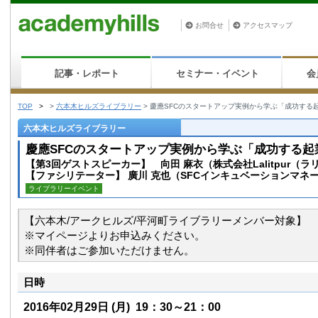
お問合せ
アクセスマップ
記事・レポート
セミナー・イベント
会
TOP
>
>
六本木ヒルズライブラリー
>
慶應SFCのスタートアップ実例から学ぶ「成功す
六本木ヒルズライブラリー
慶應SFCのスタートアップ実例から学ぶ「成功する
【第3回ゲストスピーカー】 向田 麻衣（株式会社Lalitpur（
【ファシリテーター】 廣川 克也（SFCインキュベーションマネ
ライブラリーイベント
【六本木/アークヒルズ/平河町ライブラリーメンバー対象】
※マイページよりお申込みください。
※同伴者はご参加いただけません。
日時
2016年02月29日
(月)
19：30～21：00