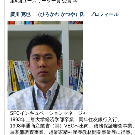
第4回ユースリーダー賞 受賞 等
廣川 克也 （ひろかわ かつや）氏 プロフィール
SFCインキュベーションマネージャー
1993年上智大学経済学部卒業、同年住友銀行入行。
1998年通商産業省（財）VECへ出向、債務保証審査事
展基盤調査事業、起業家精神涵養教材開発事業等に従事