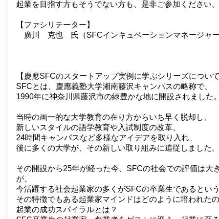
起業を目指す方もそうでない方も、是非ご参加ください
【ファシリテーター】
廣川 克也 氏（SFCインキュベーションマネージャ
【慶應SFCのスタートアップ実例に学ぶシリーズについ
SFCとは、慶應義塾大学湘南藤沢キャンパスの略称で、
1990年に神奈川県藤沢市の緑豊かな地に開設されました
当時の画一的な大学教育の在り方からいち早く脱却し、
新しいスタイルの語学教育や入試制度の改革、
24時間キャンパスなど多様なアイデアを取り入れ、
後に多くの大学が、その新しい取り組みに追従しました
その開設から25年が経った今、SFCの社会での評価は大
が、
今活躍する社会起業家の多くがSFCの卒業生であるとい
その特徴でもある起業家マインドはどのように培われた
起業の成功スパイラルとは？