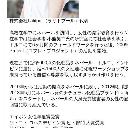
株式会社Lalitpur（ラリトプール）代表
高校在学中にネパールを訪問し、女性の識字教育を行う
在学中は社会学者 小熊英二氏の研究室にて社会学を学ぶ。2
トルコにて6ヶ月間のフィールドワークを行った後、2009年にC
Project（コフレ・プロジェクト）の活動を開始。
現在までに約5000点の化粧品をネパール、トルコ、イン
ピンに届け、延べ1500人の女性達に化粧ワークショップ
来持っている自信や尊厳を取り戻すきっかけ作りを行う
2010年からは活動の拠点をネパールに絞り、2012年は
2013年5月にネパール発のナチュラル化粧品ブランドLalit
ル）をスタートし、ネパールの人身売買被害者の女性の
回復に取り組んでいる。
エイボン女性年度賞受賞
ソトコト ロハスデザイン賞 ヒト部門 大賞受賞