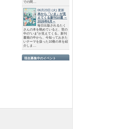
での間....
06月23日
(火)
更新
本から「いま」が見
えてくる新刊10選 ～
2026年6月～
毎日出版されるたく
さんの本を眺めていると、世の
中の“いま”が見えてくる。新刊
書籍の中から、今知っておきた
いテーマを扱った10冊の本を紹
介しま....
現在募集中のイベント