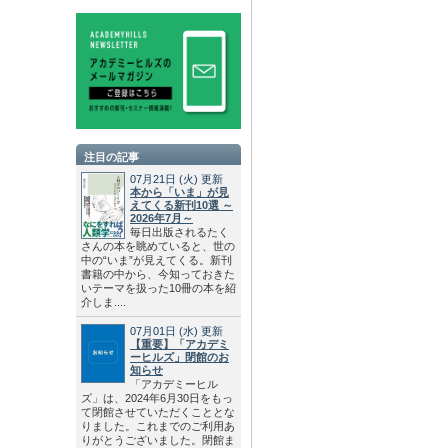
注目の記事
07月21日
(火)
更新
本から「いま」が見
えてくる新刊10選 ～
2026年7月～
毎日出版されるたく
さんの本を眺めていると、世の
中の“いま”が見えてくる。新刊
書籍の中から、今知っておきた
いテーマを扱った10冊の本を紹
介しま....
07月01日
(水)
更新
【重要】「アカデミ
ーヒルズ」閉館のお
知らせ
「アカデミーヒル
ズ」は、2024年6月30日をもっ
て閉館させていただくこととな
りました。これまでのご利用あ
りがとうございました。閉館ま