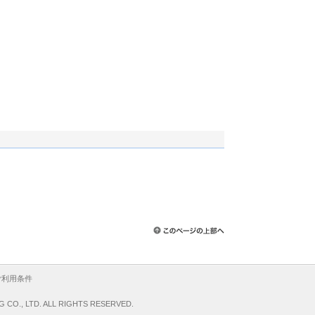
ご利用条件
G CO., LTD. ALL RIGHTS RESERVED.