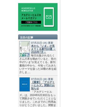
注目の記事
07月21日
(火)
更新
本から「いま」が見
えてくる新刊10選 ～
2026年7月～
毎日出版されるたく
さんの本を眺めていると、世の
中の“いま”が見えてくる。新刊
書籍の中から、今知っておきた
いテーマを扱った10冊の本を紹
介しま....
07月01日
(水)
更新
【重要】「アカデミ
ーヒルズ」閉館のお
知らせ
「アカデミーヒル
ズ」は、2024年6月30日をもっ
て閉館させていただくこととな
りました。これまでのご利用あ
りがとうございました。閉館ま