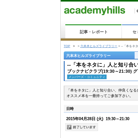
記事・レポート
セ
TOP
>
>
六本木ヒルズライブラリー
>
--「本をネ
六本木ヒルズライブラリー
--「本をネタに」人と知り合
ブックナビクラブ(19:30～21:30
メンバーズ・コミュニティ
「本をネタに」人と知り合い、仲良くなる
オススメ本を一冊持ってご参加下さい。
日時
2015年04月28日
(火)
19:30～21:30