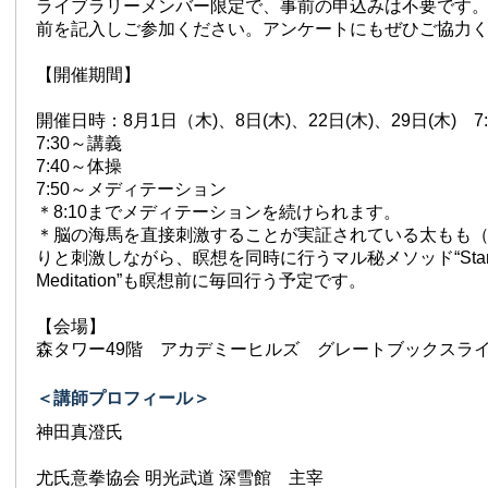
ライブラリーメンバー限定で、事前の申込みは不要です
前を記入しご参加ください。アンケートにもぜひご協力
【開催期間】
開催日時：8月1日（木)、8日(木)、22日(木)、29日(木) 7:3
7:30～講義
7:40～体操
7:50～メディテーション
＊8:10までメディテーションを続けられます。
＊脳の海馬を直接刺激することが実証されている太もも
りと刺激しながら、瞑想を同時に行うマル秘メソッド“Stand
Meditation”も瞑想前に毎回行う予定です。
【会場】
森タワー49階 アカデミーヒルズ グレートブックスラ
＜講師プロフィール＞
神田真澄氏
尤氏意拳協会 明光武道 深雪館 主宰