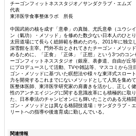
チーゴンフィットネススタジオ／サンダクラブ・エム
代表
東洋医学食事整体ラボ 所長
中国武術の核を成す「意拳」の真髄、尤氏意拳（ユウシ
ン（氣功）・メソッド」を修めた数少ない日本人のひと
太田道場にて長らく総師範を務めたのち、2011年に独立
深雪館を主宰。門外不出とされてきたチーゴン・メソッ
めるために、「正食」「正体」「正想」という3つのコン
ーゴンフィットネススタジオ（銀座、表参道、自由が丘
にプロデュースして活動、TVや雑誌等、マスコミから注
ゴン・メソッドに基づいた瞑想法や様々な東洋式スロー
力を開発するこれまでにないメソッドとして人気を集め
医整体医師、東洋医学研究家の肩書きを活かし、正しく
性のアンチエイジングに関する意識改革にも積極的に取
た、日本拳法のチャンピオンにも輝いたことのある元格
ゴン・メソッドとは異なる格闘技道場：サンダクラブ・
リートへの指導や後進育成に勤しんでいる。
関連情報