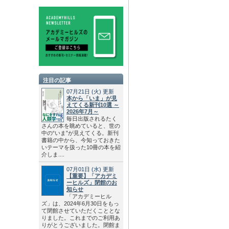
注目の記事
07月21日
(火)
更新
本から「いま」が見
えてくる新刊10選 ～
2026年7月～
毎日出版されるたく
さんの本を眺めていると、世の
中の“いま”が見えてくる。新刊
書籍の中から、今知っておきた
いテーマを扱った10冊の本を紹
介しま....
07月01日
(水)
更新
【重要】「アカデミ
ーヒルズ」閉館のお
知らせ
「アカデミーヒル
ズ」は、2024年6月30日をもっ
て閉館させていただくこととな
りました。これまでのご利用あ
りがとうございました。閉館ま