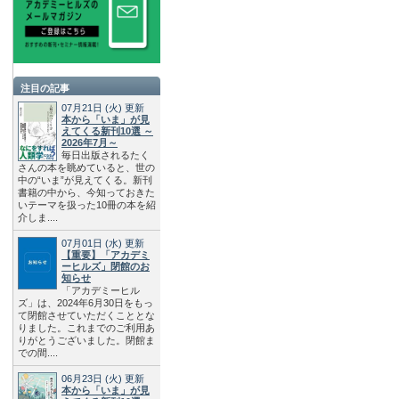
注目の記事
07月21日
(火)
更新
本から「いま」が見
えてくる新刊10選 ～
2026年7月～
毎日出版されるたく
さんの本を眺めていると、世の
中の“いま”が見えてくる。新刊
書籍の中から、今知っておきた
いテーマを扱った10冊の本を紹
介しま....
07月01日
(水)
更新
【重要】「アカデミ
ーヒルズ」閉館のお
知らせ
「アカデミーヒル
ズ」は、2024年6月30日をもっ
て閉館させていただくこととな
りました。これまでのご利用あ
りがとうございました。閉館ま
での間....
06月23日
(火)
更新
本から「いま」が見