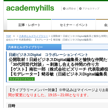
お問合せ
アクセスマップ
記事・レポート
セミナー・イベント
会
TOP
>
>
六本木ヒルズライブラリー
>
公開取材！日経ビジネスDigital編集長と愉快な仲
会社ルクサ 代表取締役） 【モデレーター】蛯谷敏（日経ビジネスDigital編集長）
六本木ヒルズライブラリー
日経ビジネスDigital コラボレーションイベント
公開取材！日経ビジネスDigital編集長と愉快な仲間た
「30代同世代対談」～刺激し合える仲間の作り方
【ゲスト】南壮一郎（株式会社ビズリーチ 代表取締役
【モデレーター】蛯谷敏（日経ビジネスDigital編集長
ライブラリーイベント
【ライブラリーメンバー対象】※申込みはマイページよりお
間が変更になりました。19:15～21:00となります。
日時