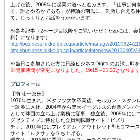
上げた後、2009年に起業の道へと進みます。「仕事は何
く、誰とやるかである」が持論の南氏に、刺激し合える
て、じっくりとお話をうかがいます。
※参考記事（2ページ目以降をご覧いただくためには、会
料】になります）
http://business.nikkeibp.co.jp/article/manage/20100624/21
http://business.nikkeibp.co.jp/article/interview/20130405/2
※当日ご参加された方に日経ビジネスDigitalのお試しI
※開催時間が変更になりました。19:15～21:00となりま
プロフィール
【南 壮一郎氏】
1976年生まれ。米タフツ大学卒業後、モルガン・スタン
ー証券に入社。2004年から楽天イーグルスの創業メンバ
として球団の立ち上げ業務に従事。独立後、2009年には
グゼクティブに特化した会員制転職サイト「ビズリー
チ」、2010年にはプレミアム・アウトレット型Eコマース
サイト「ルクサ」を立ち上げる。
現在は、2012年に開設したビズリーチのアジア版