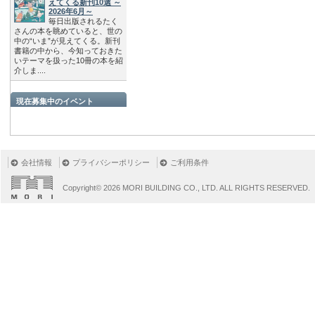
えてくる新刊10選 ～
2026年6月～
毎日出版されるたく
さんの本を眺めていると、世の
中の“いま”が見えてくる。新刊
書籍の中から、今知っておきた
いテーマを扱った10冊の本を紹
介しま....
現在募集中のイベント
会社情報
プライバシーポリシー
ご利用条件
Copyright©
2026 MORI BUILDING CO., LTD. ALL RIGHTS RESERVED.