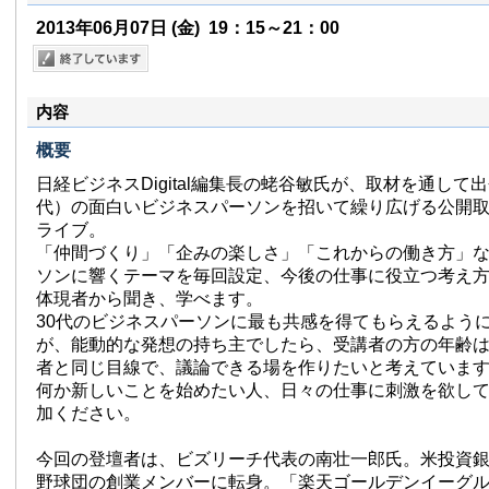
2013年06月07日
(金)
19：15～21：00
内容
概要
日経ビジネスDigital編集長の蛯谷敏氏が、取材を通して
代）の面白いビジネスパーソンを招いて繰り広げる公開
ライブ。
「仲間づくり」「企みの楽しさ」「これからの働き方」
ソンに響くテーマを毎回設定、今後の仕事に役立つ考え
体現者から聞き、学べます。
30代のビジネスパーソンに最も共感を得てもらえるよう
が、能動的な発想の持ち主でしたら、受講者の方の年齢
者と同じ目線で、議論できる場を作りたいと考えていま
何か新しいことを始めたい人、日々の仕事に刺激を欲し
加ください。
今回の登壇者は、ビズリーチ代表の南壮一郎氏。米投資
野球団の創業メンバーに転身。「楽天ゴールデンイーグ