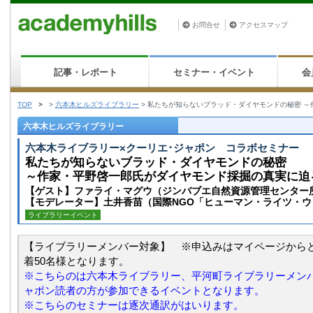
お問合せ
アクセスマップ
記事・レポート
セミナー・イベント
会
TOP
>
>
六本木ヒルズライブラリー
>
私たちが知らないブラッド・ダイヤモンドの秘密 ～
六本木ヒルズライブラリー
六本木ライブラリー×クーリエ･ジャポン コラボセミナー
私たちが知らないブラッド・ダイヤモンドの秘密
～作家・平野啓一郎氏がダイヤモンド採掘の真実に迫
【ゲスト】ファライ・マグウ（ジンバブエ自然資源管理センター所
【モデレーター】土井香苗（国際NGO「ヒューマン・ライツ・
ライブラリーイベント
【ライブラリーメンバー対象】 ※申込みはマイページから
着50名様となります。
※こちらのは六本木ライブラリー、平河町ライブラリーメン
ャポン読者の方が参加できるイベントとなります。
※こちらのセミナーは逐次通訳がはいります。