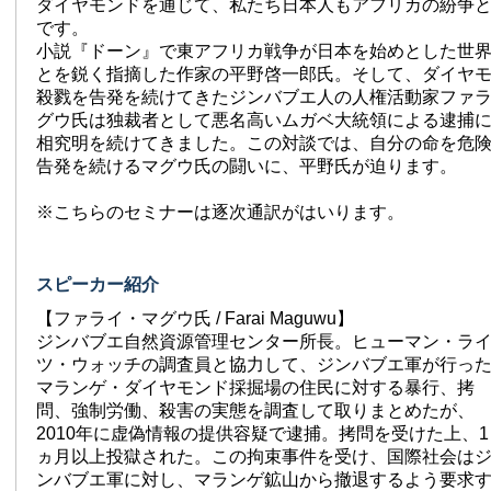
ダイヤモンドを通じて、私たち日本人もアフリカの紛争
です。
小説『ドーン』で東アフリカ戦争が日本を始めとした世
とを鋭く指摘した作家の平野啓一郎氏。そして、ダイヤ
殺戮を告発を続けてきたジンバブエ人の人権活動家ファ
グウ氏は独裁者として悪名高いムガベ大統領による逮捕
相究明を続けてきました。この対談では、自分の命を危
告発を続けるマグウ氏の闘いに、平野氏が迫ります。
※こちらのセミナーは逐次通訳がはいります。
スピーカー紹介
【ファライ・マグウ氏 / Farai Maguwu】
ジンバブエ自然資源管理センター所長。ヒューマン・ラ
ツ・ウォッチの調査員と協力して、ジンバブエ軍が行っ
マランゲ・ダイヤモンド採掘場の住民に対する暴行、拷
問、強制労働、殺害の実態を調査して取りまとめたが、
2010年に虚偽情報の提供容疑で逮捕。拷問を受けた上、1
ヵ月以上投獄された。この拘束事件を受け、国際社会は
ンバブエ軍に対し、マランゲ鉱山から撤退するよう要求