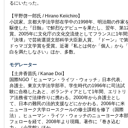
るにいたった。
【平野啓一郎氏 / Hirano Keiichiro】
小説家。京都大学法学部在学中の1998年、明治期の作家
駆使した『日蝕』で鮮烈なデビューを果たし、翌年、第1
賞。2005年に文化庁の文化交流使としてフランスに1年間滞
『決壊』で芸術選奨文部科学大臣新人賞、『ドーン』で第19回
ドゥマゴ文学賞を受賞。近著『私とは何か「個人」から
白を満たしなさい』ほか、多数。
モデレーター
【土井香苗氏 / Kanae Doi】
国際NGO「ヒューマン・ライツ・ウォッチ」日本代表、
弁護士。東京大学法学部卒。学生時代の1996年に司法試
験に合格したあと、ボランティアとして1年間、エリトリ
ア法務省で法律作りに携わる。2000年から弁護士とし
て、日本の難民の法的支援などにかかわる。2006年に米
ニューヨーク大学ロースクールの修士課程を修了（国際
法）。ヒューマン・ライツ・ウォッチのニューヨーク本
フェローを経て、2008年より現職。著作に『巻き込む
力』（小学館）ほか。