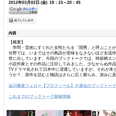
2012年03月02日
(金)
19：15～20：45
内容
【概要】
学問・芸術にすぐれた女性たちを「閨秀」と呼ぶことが
分野では、いまではその熟語が意味をなさないほど女流
世に出しています。今回のブックトークでは、時節柄エ
小説作家とその作品に注目してみました。少なからぬ作
TVドラマ化されて日本中に浸透していますが、それが本
うか？、原作を読むと物語はさらに広く膨らみ、深みに
澁川雅俊フェロー【プロフィール】※過去のブックトー
これまでのブックトーク開催情報