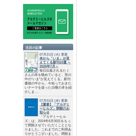
注目の記事
07月21日
(火)
更新
本から「いま」が見
えてくる新刊10選 ～
2026年7月～
毎日出版されるたく
さんの本を眺めていると、世の
中の“いま”が見えてくる。新刊
書籍の中から、今知っておきた
いテーマを扱った10冊の本を紹
介しま....
07月01日
(水)
更新
【重要】「アカデミ
ーヒルズ」閉館のお
知らせ
「アカデミーヒル
ズ」は、2024年6月30日をもっ
て閉館させていただくこととな
りました。これまでのご利用あ
りがとうございました。閉館ま