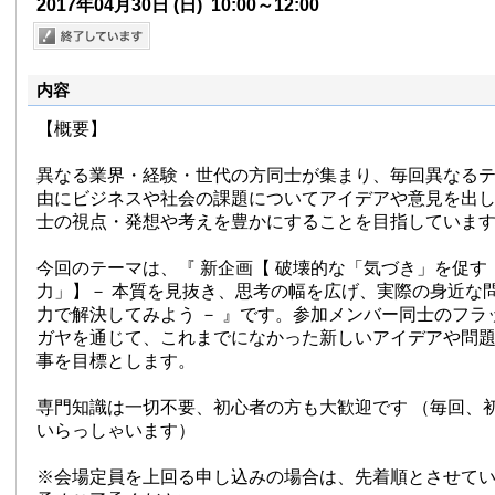
2017年04月30日
(日)
10:00～12:00
内容
【概要】
異なる業界・経験・世代の方同士が集まり、毎回異なる
由にビジネスや社会の課題についてアイデアや意見を出
士の視点・発想や考えを豊かにすることを目指していま
今回のテーマは、『 新企画【 破壊的な「気づき」を促す
力」】－ 本質を見抜き、思考の幅を広げ、実際の身近な
力で解決してみよう － 』です。参加メンバー同士のフラ
ガヤを通じて、これまでになかった新しいアイデアや問
事を目標とします。
専門知識は一切不要、初心者の方も大歓迎です （毎回、
いらっしゃいます）
※会場定員を上回る申し込みの場合は、先着順とさせて