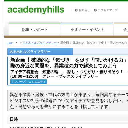
お問合せ
アクセスマップ
記事・レポート
セミナー・イベント
会
TOP
>
>
六本木ヒルズライブラリー
>
新企画【 破壊的な「気づき」を促す「問いかける力
六本木ヒルズライブラリー
新企画【 破壊的な「気づき」を促す「問いかける力」
際の身近な問題を、異業種の力で解決してみよう －
アイデア着想会 知恵の輪 － 話し・つながり・創り出そう！－
(10:00～12:00) グレートブックスライブラリー
メンバーズ・コミュニティ
異なる業界・経験・世代の方同士が集まり、毎回異なるテー
ビジネスや社会の課題についてアイデアや意見を出し合い、
点・発想や考えを豊かにすることを目指しています。
日時