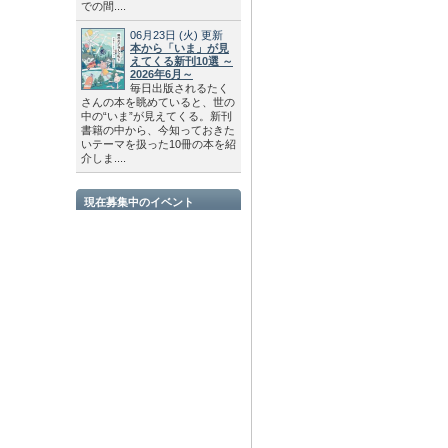
での間....
06月23日
(火)
更新
本から「いま」が見
えてくる新刊10選 ～
2026年6月～
毎日出版されるたく
さんの本を眺めていると、世の
中の“いま”が見えてくる。新刊
書籍の中から、今知っておきた
いテーマを扱った10冊の本を紹
介しま....
現在募集中のイベント