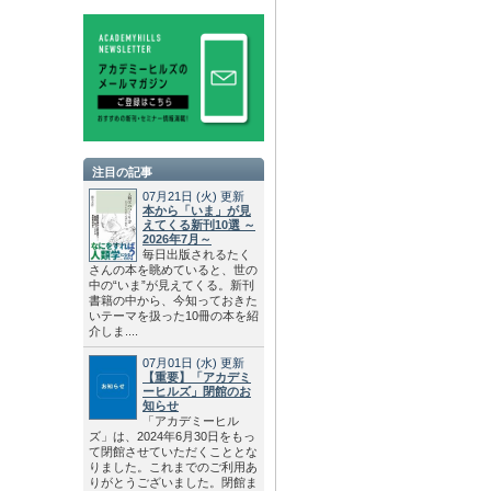
注目の記事
07月21日
(火)
更新
本から「いま」が見
えてくる新刊10選 ～
2026年7月～
毎日出版されるたく
さんの本を眺めていると、世の
中の“いま”が見えてくる。新刊
書籍の中から、今知っておきた
いテーマを扱った10冊の本を紹
介しま....
07月01日
(水)
更新
【重要】「アカデミ
ーヒルズ」閉館のお
知らせ
「アカデミーヒル
ズ」は、2024年6月30日をもっ
て閉館させていただくこととな
りました。これまでのご利用あ
りがとうございました。閉館ま