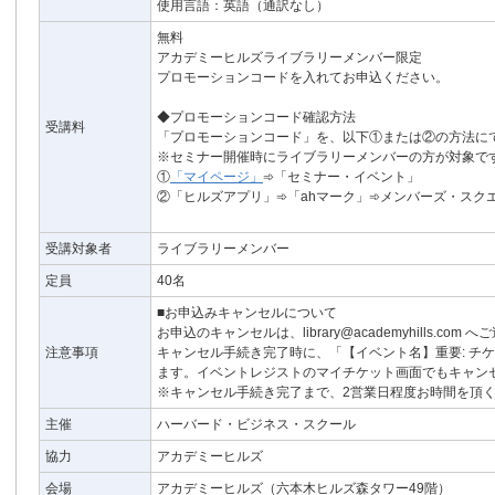
使用言語：英語（通訳なし）
無料
アカデミーヒルズライブラリーメンバー限定
プロモーションコードを入れてお申込ください。
◆プロモーションコード確認方法
受講料
「プロモーションコード」を、以下①または②の方法に
※セミナー開催時にライブラリーメンバーの方が対象で
①
「マイページ」
➾「セミナー・イベント」
②「ヒルズアプリ」➾「ahマーク」➾メンバーズ・スク
受講対象者
ライブラリーメンバー
定員
40名
■お申込みキャンセルについて
お申込のキャンセルは、library@academyhills.com
注意事項
キャンセル手続き完了時に、「【イベント名】重要: チ
ます。イベントレジストのマイチケット画面でもキャン
※キャンセル手続き完了まで、2営業日程度お時間を頂
主催
ハーバード・ビジネス・スクール
協力
アカデミーヒルズ
会場
アカデミーヒルズ（六本木ヒルズ森タワー49階）