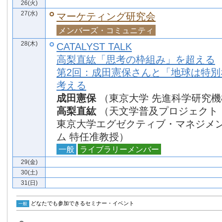
26(火)
27(水)
マーケティング研究会
メンバーズ・コミュニティ
28(木)
CATALYST TALK
高梨直紘「思考の枠組み」を超える
第2回：成田憲保さんと「地球は特別
考える
成田憲保
（東京大学 先進科学研究機
高梨直紘
（天文学普及プロジェクト
東京大学エグゼクティブ・マネジメ
ム 特任准教授）
一般
ライブラリーメンバー
29(金)
30(土)
31(日)
どなたでも参加できるセミナー・イベント
一般