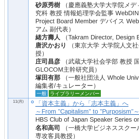
砂原秀樹
（慶應義塾大学大学院メデ
究科 教授 情報処理学会監事 WebDIN
Project Board Member デバイス 
アム 副代表）
緒方壽人
（Takram Director, Design 
唐沢かおり
（東京大学 大学院人文社
授）
庄司昌彦
（武蔵大学社会学部 教授 
GLOCOM主幹研究員）
塚田有那
（一般社団法人 Whole Univ
編集者/キュレーター）
一般
ライブラリーメンバー
11(月)
「資本主義」から「志本主義」へ
～From "Capitalism" to "Purposism"
HBS Club of Japan Speaker Series on 
名和高司
（一橋大学ビジネススクー
専攻客員教授）