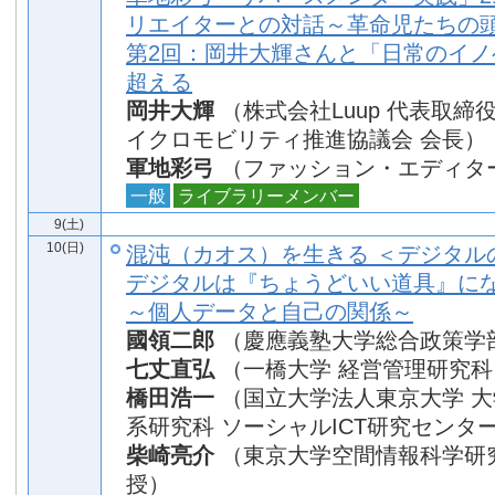
リエイターとの対話～革命児たちの
第2回：岡井大輝さんと「日常のイノ
超える
岡井大輝
（株式会社Luup 代表取締役
イクロモビリティ推進協議会 会長）
軍地彩弓
（ファッション・エディタ
一般
ライブラリーメンバー
9(土)
10(日)
混沌（カオス）を生きる ＜デジタル
デジタルは『ちょうどいい道具』に
～個人データと自己の関係～
國領二郎
（慶應義塾大学総合政策学部
七丈直弘
（一橋大学 経営管理研究科
橋田浩一
（国立大学法人東京大学 
系研究科 ソーシャルICT研究センター
柴崎亮介
（東京大学空間情報科学研
授）