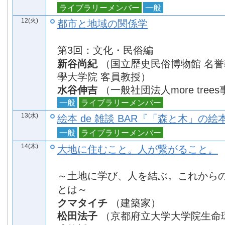
ライブラリーメンバー
一般
12(火)
都市と地域の関係学
第3回：文化・民俗編
新谷尚紀
（国立歴史民俗博物館 名
學大学院 客員教授）
水谷伸吉
（一般社団法人more tree
一般
ライブラリーメンバー
13(水)
絵本 de 雑談 BAR『「森と木」の絵
一般
ライブラリーメンバー
14(木)
大地に住むこと。人が繋がること。
～土地に学び、人を結ぶ。これから
とは～
クマタイチ
（建築家）
松田法子
（京都府立大学大学院生命