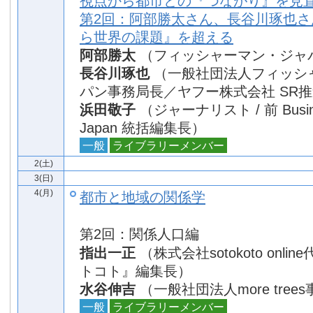
視点から都市との『つながり』を見
第2回：阿部勝太さん、長谷川琢也さ
ら世界の課題』を超える
阿部勝太
（フィッシャーマン・ジャ
長谷川琢也
（一般社団法人フィッシ
パン事務局長／ヤフー株式会社 SR
浜田敬子
（ジャーナリスト / 前 Busines
Japan 統括編集長）
一般
ライブラリーメンバー
2(土)
3(日)
4(月)
都市と地域の関係学
第2回：関係人口編
指出一正
（株式会社sotokoto onli
トコト』編集長）
水谷伸吉
（一般社団法人more tree
一般
ライブラリーメンバー