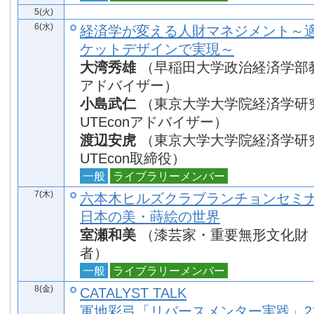
5(火)
6(水)
経済学が変える人財マネジメント～
ケットデザインで実現～
大湾秀雄
（早稲田大学政治経済学部教授
アドバイザー）
小島武仁
（東京大学大学院経済学研
UTEconアドバイザー）
渡辺安虎
（東京大学大学院経済学研
UTEcon取締役）
一般
ライブラリーメンバー
7(木)
六本木ヒルズクラブランチョンセミ
日本の美・蒔絵の世界
室瀬和美
（漆芸家・重要無形文化財
者）
一般
ライブラリーメンバー
8(金)
CATALYST TALK
軍地彩弓「リバースメンター実践」2