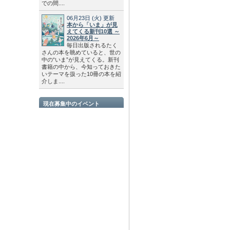
での間....
06月23日
(火)
更新
本から「いま」が見
えてくる新刊10選 ～
2026年6月～
毎日出版されるたく
さんの本を眺めていると、世の
中の“いま”が見えてくる。新刊
書籍の中から、今知っておきた
いテーマを扱った10冊の本を紹
介しま....
現在募集中のイベント