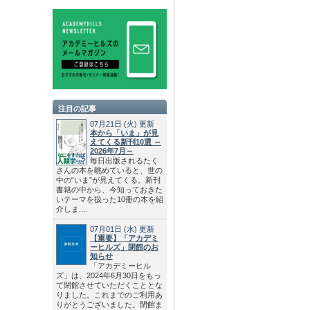
注目の記事
07月21日
(火)
更新
本から「いま」が見
えてくる新刊10選 ～
2026年7月～
毎日出版されるたく
さんの本を眺めていると、世の
中の“いま”が見えてくる。新刊
書籍の中から、今知っておきた
いテーマを扱った10冊の本を紹
介しま....
07月01日
(水)
更新
【重要】「アカデミ
ーヒルズ」閉館のお
知らせ
「アカデミーヒル
ズ」は、2024年6月30日をもっ
て閉館させていただくこととな
りました。これまでのご利用あ
りがとうございました。閉館ま