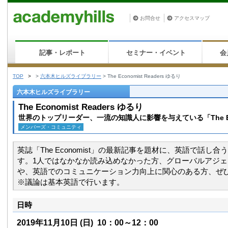
お問合せ
アクセスマップ
記事・レポート
セミナー・イベント
会
TOP
>
>
六本木ヒルズライブラリー
>
The Economist Readers ゆるり
六本木ヒルズライブラリー
The Economist Readers ゆるり
世界のトップリーダー、一流の知識人に影響を与えている「The Econo
メンバーズ・コミュニティ
英誌「The Economist」の最新記事を題材に、英語で話し
す。1人ではなかなか読み込めなかった方、グローバルアジ
や、英語でのコミュニケーション力向上に関心のある方、ぜ
※議論は基本英語で行います。
日時
2019年11月10日
(日)
10：00～12：00