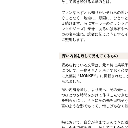
そして書き続ける原動力とは。
ファンならずとも知りたいそれらの問
ぐことなく、地道に、頑固に、ひとつ
え続けます。時にマーラーのクラシッ
ンクのジャズに乗せ、あるいは漱石や
カの名を連ね、読者に伝えようとする
に照射します。
深い内省を通して見えてくるもの
収められている文章は、元々特に掲載
について、一度きちんと考えておく必
に文芸誌「MONKEY」に掲載された
られました。
深い内省を通し、より奥へ、その先へ
つひとつを時間をかけて作りこんでき
を明らかにし、さらにその先を目指そ
言のような形でもって、惜しげもなく
時において、自分が今まで歩んできた
た。今まで何を成し、そしてこれから