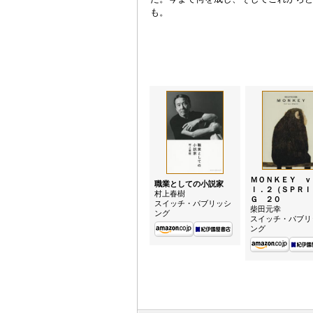
も。
ＭＯＮＫＥＹ ｖ
職業としての小説家
ｌ．２（ＳＰＲＩ
村上春樹
Ｇ ２０
スイッチ・パブリッシ
柴田元幸
ング
スイッチ・パブリ
ング