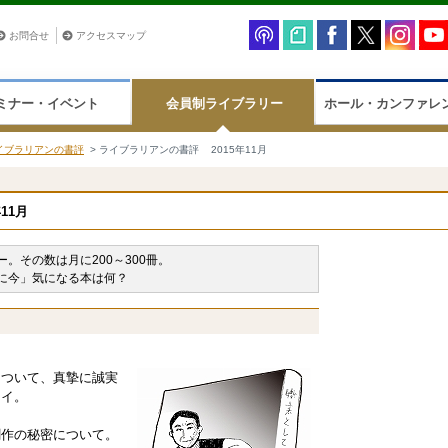
お問合せ
アクセスマップ
ミナー・イベント
会員制ライブラリー
ホール・カンファレ
イブラリアンの書評
> ライブラリアンの書評 2015年11月
年11月
。その数は月に200～300冊。
に今」気になる本は何？
】
について、真摯に誠実
セイ。
創作の秘密について。