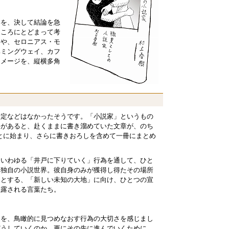
いを、決して結論を急
ところにとどまって考
クや、セロニアス・モ
ヘミングウェイ、カフ
イメージを、縦横多角
予定などはなかったそうです。「小説家」というもの
要があると、赴くままに書き溜めていた文章が、のち
ことに始まり、さらに書きおろしを含めて一冊にまとめ
。いわゆる「井戸に下りていく」行為を通して、ひと
た独自の小説世界。彼自身のみが獲得し得たその場所
うとする、「新しい未知の大地」に向け、ひとつの宣
披露される言葉たち。
道を、鳥瞰的に見つめなおす行為の大切さを感じまし
どうしていくのか。更にその先に進んでいくために