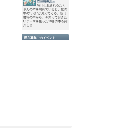
2026年6月～
毎日出版されるたく
さんの本を眺めていると、世の
中の“いま”が見えてくる。新刊
書籍の中から、今知っておきた
いテーマを扱った10冊の本を紹
介しま....
現在募集中のイベント