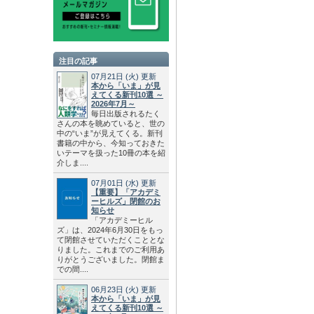
注目の記事
07月21日
(火)
更新
本から「いま」が見
えてくる新刊10選 ～
2026年7月～
毎日出版されるたく
さんの本を眺めていると、世の
中の“いま”が見えてくる。新刊
書籍の中から、今知っておきた
いテーマを扱った10冊の本を紹
介しま....
07月01日
(水)
更新
【重要】「アカデミ
ーヒルズ」閉館のお
知らせ
「アカデミーヒル
ズ」は、2024年6月30日をもっ
て閉館させていただくこととな
りました。これまでのご利用あ
りがとうございました。閉館ま
での間....
06月23日
(火)
更新
本から「いま」が見
えてくる新刊10選 ～