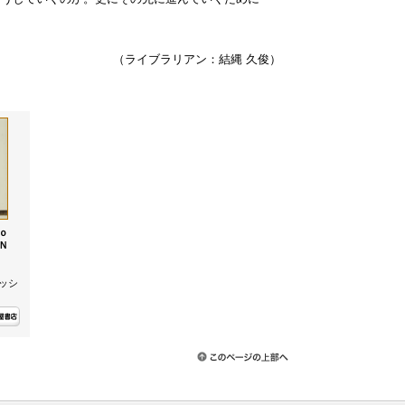
（ライブラリアン：結縄 久俊）
ｏ
Ｎ
ッシ