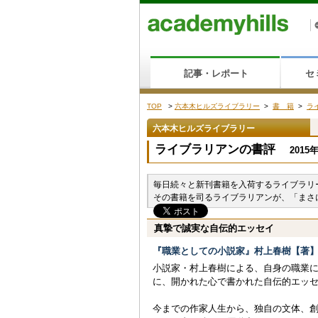
記事・レポート
セ
TOP
>
六本木ヒルズライブラリー
>
書 籍
>
ラ
六本木ヒルズライブラリー
ライブラリアンの書評
2015
毎日続々と新刊書籍を入荷するライブラリー
その書籍を司るライブラリアンが、「まさ
真摯で誠実な自伝的エッセイ
『職業としての小説家』村上春樹【著
小説家・村上春樹による、自身の職業
に、開かれた心で書かれた自伝的エッ
今までの作家人生から、独自の文体、