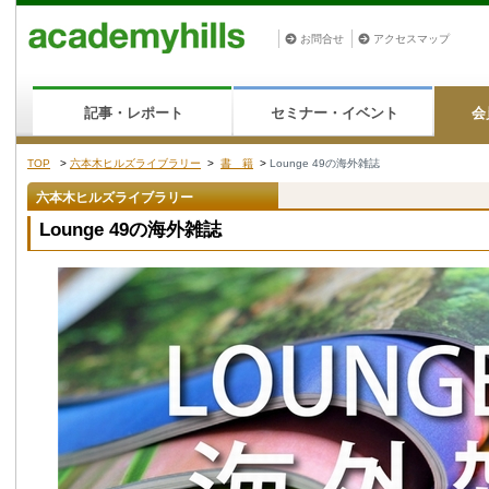
お問合せ
アクセスマップ
記事・レポート
セミナー・イベント
会
TOP
>
六本木ヒルズライブラリー
>
書 籍
>
Lounge 49の海外雑誌
六本木ヒルズライブラリー
Lounge 49の海外雑誌