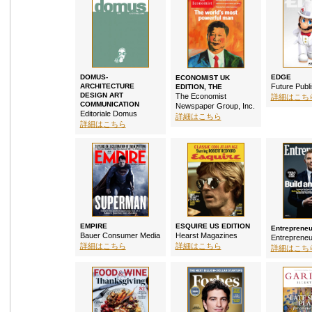
EDGE
DOMUS-
ECONOMIST UK
Future Publi
ARCHITECTURE
EDITION, THE
DESIGN ART
The Economist
詳細はこち
COMMUNICATION
Newspaper Group, Inc.
Editoriale Domus
詳細はこちら
詳細はこちら
ESQUIRE US EDITION
EMPIRE
Entrepreneu
Hearst Magazines
Bauer Consumer Media
Entrepreneu
詳細はこちら
詳細はこちら
詳細はこち