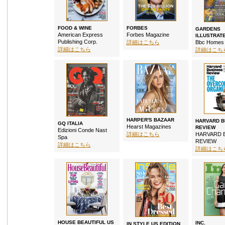
FOOD & WINE
FORBES
GARDENS
American Express
Forbes Magazine
ILLUSTRAT
Publishing Corp.
詳細はこちら
Bbc Homes 
詳細はこちら
詳細はこち
HARPER'S BAZAAR
HARVARD B
GQ ITALIA
Hearst Magazines
REVIEW
Edizioni Conde Nast
詳細はこちら
HARVARD 
Spa
REVIEW
詳細はこちら
詳細はこち
HOUSE BEAUTIFUL US
INC.
IN STYLE US EDITION