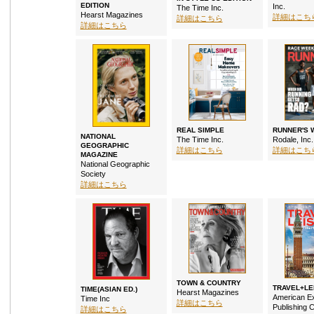
EDITION
Inc.
The Time Inc.
Hearst Magazines
詳細はこち
詳細はこちら
詳細はこちら
REAL SIMPLE
RUNNER'S 
NATIONAL
The Time Inc.
Rodale, Inc.
GEOGRAPHIC
詳細はこちら
詳細はこち
MAGAZINE
National Geographic
Society
詳細はこちら
TOWN & COUNTRY
TRAVEL+LE
TIME(ASIAN ED.)
Hearst Magazines
American E
Time Inc
詳細はこちら
Publishing C
詳細はこちら