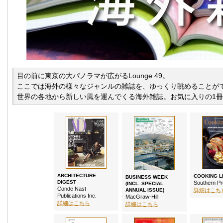
目の前に東京の大パノラマが広がるLounge 49。
ここでは海外の様々なジャンルの雑誌を、ゆっくり眺めることが
世界の各地から新しい風を運んでくる海外雑誌。お気に入りの1
ARCHITECTURE
COOKING L
BUSINESS WEEK
DIGEST
Southern P
(INCL. SPECIAL
Conde Nast
ANNUAL ISSUE)
詳細はこち
Publications Inc.
MacGraw-Hill
詳細はこちら
詳細はこちら