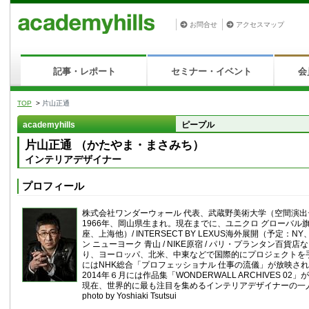
お問合せ
アクセスマップ
記事・レポート
セミナー・イベント
会
TOP
>
片山正通
academyhills
ピープル
片山正通 （かたやま・まさみち）
インテリアデザイナー
プロフィール
株式会社ワンダーウォール 代表、武蔵野美術大学（空間演
1966年、岡山県生まれ。現在までに、ユニクロ グローバル
座、上海他）/ INTERSECT BY LEXUS海外展開（予定：N
ン ニューヨーク 青山 / NIKE原宿 / パリ・プランタン百貨
り、ヨーロッパ、北米、中東などで国際的にプロジェクトを手
にはNHK総合「プロフェッショナル 仕事の流儀」が放映さ
2014年６月には作品集「WONDERWALL ARCHIVES 02」
現在、世界的に最も注目を集めるインテリアデザイナーの一
photo by Yoshiaki Tsutsui