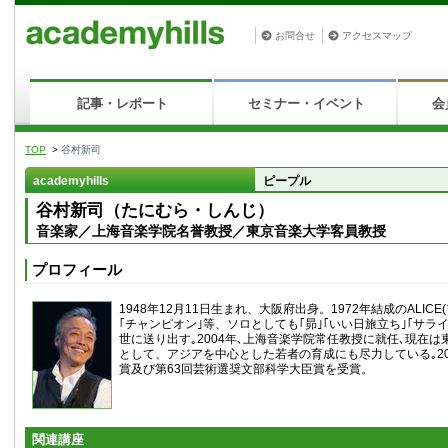
お問合せ
アクセスマップ
記事・レポート
セミナー・イベント
会
TOP
>
谷村新司
academyhills
ピープル
谷村新司（たにむら・しんじ）
音楽家／上海音楽学院名誉教授／東京音楽大学客員教授
プロフィール
1948年12月11日生まれ、大阪府出身。1972年結成のALICE
｢チャンピオン｣等、ソロとしても｢昴｣｢いい日旅立ち｣｢サラ
世に送り出す｡2004年､上海音楽学院常任教授に就任､現在
として、アジアを中心とした若者の育成にも尽力している｡20
賞及び第63回芸術選奨文部科学大臣賞を受賞。
関連講座