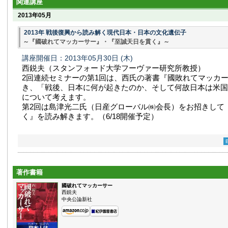
関連講座
2013年05月
2013年 戦後復興から読み解く現代日本・日本の文化遺伝子
～『國破れてマッカーサー』・『至誠天日を貫く』～
講座開催日：2013年05月30日
(木)
西鋭夫（スタンフォード大学フーヴァー研究所教授）
2回連続セミナーの第1回は、西氏の著書『國敗れてマッカ
き、「戦後、日本に何が起きたのか、そして何故日本は米国
について考えます。
第2回は島津光二氏（日産グローバル㈱会長）をお招きして
く』を読み解きます。（6/18開催予定）
著作書籍
國破れてマッカーサー
西鋭夫
中央公論新社