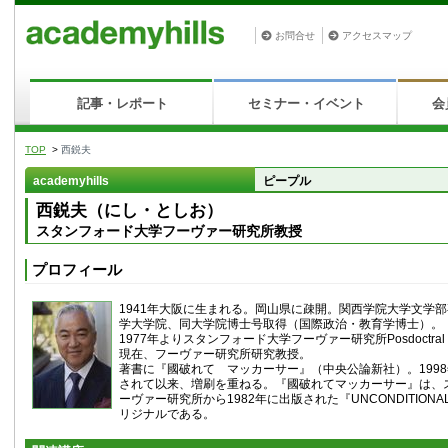
お問合せ
アクセスマップ
記事・レポート
セミナー・イベント
会
TOP
>
西鋭夫
academyhills
ピープル
西鋭夫（にし・としお）
スタンフォード大学フーヴァー研究所教授
プロフィール
1941年大阪に生まれる。岡山県に疎開。関西学院大学文学
学大学院、同大学院博士号取得（国際政治・教育学博士）。
1977年よりスタンフォード大学フーヴァー研究所Posdoctral F
現在、フーヴァー研究所研究教授。
著書に『國破れて マッカーサー』（中央公論新社）。199
されて以来、増刷を重ねる。『國破れてマッカーサー』は、
ーヴァー研究所から1982年に出版された『UNCONDITIONAL
リジナルである。