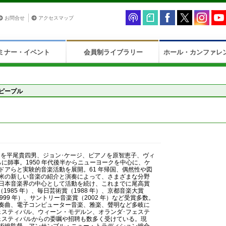
お問合せ
アクセスマップ
ミナー・イベント
会員制ライブラリー
ホール・カンファレ
ピープル
作曲を平尾貴四男、ジョン･ケージ、ピアノを原智恵子、ヴィ
に師事。1950 年代後半からニューヨークを中心に、ケ
ドアらと実験的音楽活動を展開。61 年帰国、偶然性や図
米の新しい音楽の紹介と演奏によって、さまざまな分野
日本音楽界の中心として活動を続け、これまでに尾高賞
1985 年）、毎日芸術賞（1988 年）、京都音楽大賞
1999 年）、サントリー音楽賞（2002 年）など受賞多数。
奏曲、電子コンピューター音楽、雅楽、聲明など多岐に
ェスティバル、ウィーン・モデルン、オランダ･フェステ
ェスティバルからの委嘱や招聘も数多く受けている。現