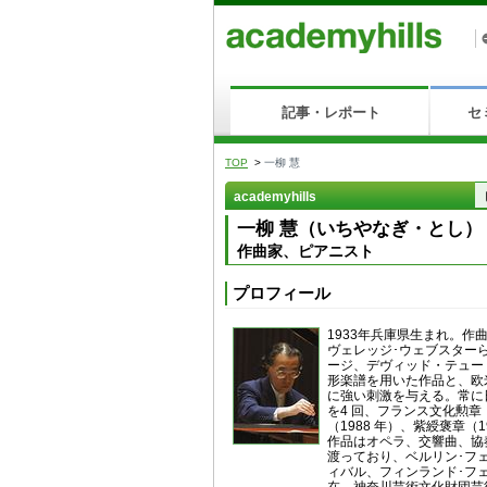
記事・レポート
セ
TOP
>
一柳 慧
academyhills
一柳 慧（いちやなぎ・とし）
作曲家、ピアニスト
プロフィール
1933年兵庫県生まれ。
ヴェレッジ･ウェブスターら
ージ、デヴィッド・テュー
形楽譜を用いた作品と、欧
に強い刺激を与える。常に
を4 回、フランス文化勲章（
（1988 年）、紫綬褒章（
作品はオペラ、交響曲、協
渡っており、ベルリン･フ
ィバル、フィンランド･フ