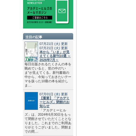
注目の記事
07月21日
(火)
更新
07月21日
(火)
更新
本から「いま」が見
えてくる新刊10選 ～
2026年7月～
毎日出版されるたくさんの本を
眺めていると、世の中の“い
ま”が見えてくる。新刊書籍の
中から、今知っておきたいテー
マを扱った10冊の本を紹介し
ま....
07月01日
(水)
更新
【重要】「アカデミ
ーヒルズ」閉館のお
知らせ
「アカデミーヒル
ズ」は、2024年6月30日をもっ
て閉館させていただくこととな
りました。これまでのご利用あ
りがとうございました。閉館ま
での間....