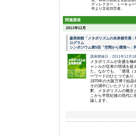
在、神奈川芸術文化財団芸
ディレクター、トーキョー
年より文化功労者。
関連講座
2011年12月
森美術館「メタボリズムの未来都市展：
ログラム
シンポジウム第5回「空間から環境へ：
講座開催日：2011年12月1
メタボリズムが全盛を極め
ャンルが従来の領域を超
た。なかでも、「環境（
ーワードのひとつであり、
1970年の大阪万博で結
その渦中にいたクリエイ
釈、メタボリズムの概念
こから半世紀後の現代に
論します。