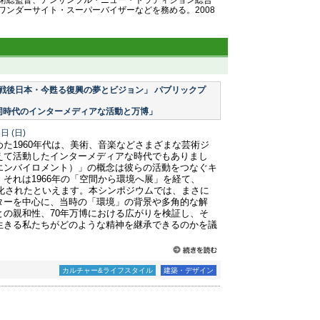
術総監督、アンサンブル・ニュー・トラディション総合
ワンダーサイト・スーパーバイザーなどを務める。2008
戦後日本・今甦る復興の夢とビジョン」 パブリックプ
同時代のインターメディアな活動と万博」
8日
(日)
た1960年代は、美術、音楽などさまざまな芸術ジ
えて活動したインターメディアな時代でもありまし
エンバイロメント）」の概念は彼らの活動をつなぐキ
それは1966年の「空間から環境へ展」を経て、
晶化されたといえます。本シンポジウムでは、まさに
ターを中心に、当時の「環境」の背景や多角的な解
との親和性、70年万博における広がりを検証し、そ
生きる私たちがどのような精神を継承できるのかを議
カルチャー&ライフスタイル
建築・デザイン