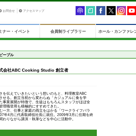
お問合せ
アクセスマップ
ミナー・イベント
会員制ライブラリー
ホール・カンファレ
ピープル
）
会社ABC Cooking Studio 創立者
さを伝えていきたいという想いのもと、料理教室ABC
をスタートさせる。創立当初から変わらぬ「カジュアルに食を学
た事業展開が特徴で、生徒はもちろんスタッフがほぼ全
管理職登用も積極的にすすめてきた。
む一方、仕事と家庭の両立をはかる「ワークライフバラ
07年4月に代表取締役社長に就任。2009年3月に任期を終
関わりながら講演・執筆などを中心に活動中。