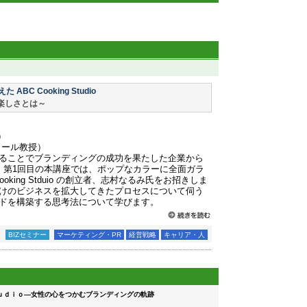
C Cooking Studio
楽しさとは～
）
クール教授）
ることでブランディングの成功を果たした企業から
。第1回目の本講座では、ポップなカラーに全面ガラ
king Stduio の創立者、志村なるみ氏をお招きしま
けのビジネスを拡大してきたプロセスについて伺う
ドを構築する思考法について学びます。
BIZセミナー
マーケティング・PR
経営戦略
キャリア・人
ｕｄｉｏ—女性の心をつかむブランディングの軌跡