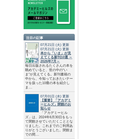
注目の記事
07月21日
(火)
更新
07月21日
(火)
更新
本から「いま」が見
えてくる新刊10選 ～
2026年7月～
毎日出版されるたくさんの本を
眺めていると、世の中の“い
ま”が見えてくる。新刊書籍の
中から、今知っておきたいテー
マを扱った10冊の本を紹介し
ま....
07月01日
(水)
更新
【重要】「アカデミ
ーヒルズ」閉館のお
知らせ
「アカデミーヒル
ズ」は、2024年6月30日をもっ
て閉館させていただくこととな
りました。これまでのご利用あ
りがとうございました。閉館ま
での間....