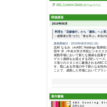
ABC Cooking Studio ホームページ
関連講座
2010年08月
料理を「花嫁修行」から「趣味」へと変えた AB
～創業者が見つけた「食を学ぶ」本当の
講座開催日：2010年08月30日
(月)
志村 なるみ（㈱ABC Holdings 取締役
田中 洋（中央大学大学院ビジネスス
成熟市場において新たな価値を提案す
ゲスト講師をお迎えする2回シリーズ
ス張りのスタジオに象徴されるABC Coo
す。既にある市場の中で新たな女性向
ことで、成熟した市場においてブラン
著作書籍
ＡＢＣ Ｃｏｏｋｉｎｇ Ｓｔ
志村なるみ