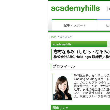
記事・レポート
セ
TOP
>
志村なるみ
academyhills
志村なるみ（しむら・なるみ
株式会社ABC Holdings 取締役／株式
プロフィール
静岡県出身。食生活の大切
Cooking Studio
ぶ」のコンセプトに特化し
員女性であるため、女性の
近年、女性の社会進出が進
ンス」の必要性を唱え、20
え、現在はグループ全体に
関連リンク