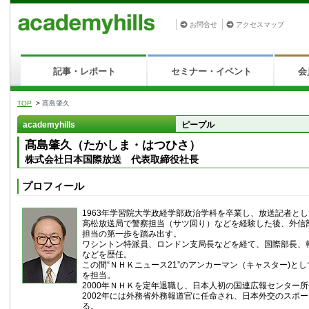
お問合せ
アクセスマップ
記事・レポート
セミナー・イベント
会
TOP
>
髙島肇久
academyhills
ピープル
髙島肇久（たかしま・はつひさ）
株式会社日本国際放送 代表取締役社長
プロフィール
1963年学習院大学政経学部政治学科を卒業し、放送記者と
高松放送局で警察担当（サツ回り）などを経験した後、外信
担当の第一歩を踏み出す。
ワシントン特派員、ロンドン支局長などを経て、国際部長、
などを歴任。
この間“ＮＨＫニュース21”のアンカーマン（キャスター)と
を担当。
2000年ＮＨＫを定年退職し、日本人初の国連広報センター
2002年には外務省外務報道官に任命され、日本外交のスポ
る。