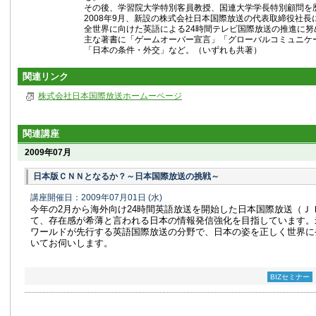
その後、学習院大学特別客員教授、国連大学学長特別顧問を
2008年9月、新設の株式会社日本国際放送の代表取締役社長
全世界に向けた英語による24時間テレビ国際放送の推進に努
主な著書に「ゲームオーバー宣言」「グローバルコミュニケ
「日本の条件・外交」など。（いずれも共著）
関連リンク
株式会社日本国際放送ホームーページ
関連講座
2009年07月
日本版ＣＮＮとなるか？～日本国際放送の挑戦～
講座開催日：2009年07月01日
(水)
今年の2月から海外向け24時間英語放送を開始した日本国際放送（Ｊ
て、存在感が希薄と言われる日本の情報発信強化を目指しています。
ワールドが先行する英語国際放送の分野で、日本の姿を正しく世界に
いてお伺いします。
BIZセミナー