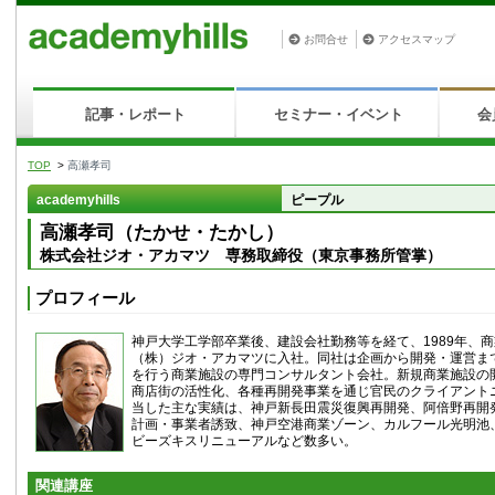
お問合せ
アクセスマップ
記事・レポート
セミナー・イベント
会
TOP
>
高瀬孝司
academyhills
ピープル
高瀬孝司（たかせ・たかし）
株式会社ジオ・アカマツ 専務取締役（東京事務所管掌）
プロフィール
神戸大学工学部卒業後、建設会社勤務等を経て、1989年、
（株）ジオ・アカマツに入社。同社は企画から開発・運営ま
を行う商業施設の専門コンサルタント会社。新規商業施設の
商店街の活性化、各種再開発事業を通じ官民のクライアント
当した主な実績は、神戸新長田震災復興再開発、阿倍野再開
計画・事業者誘致、神戸空港商業ゾーン、カルフール光明池
ビーズキスリニューアルなど数多い。
関連講座