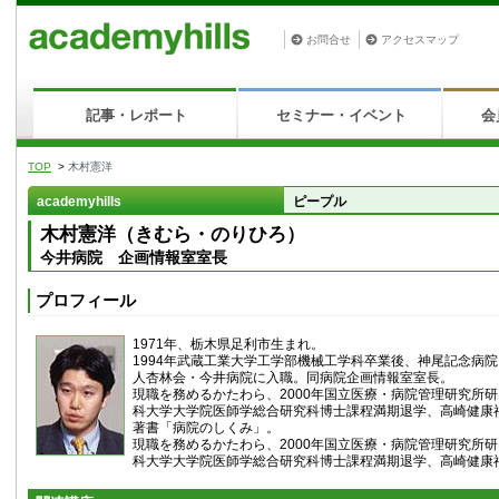
お問合せ
アクセスマップ
記事・レポート
セミナー・イベント
会
TOP
>
木村憲洋
academyhills
ピープル
木村憲洋（きむら・のりひろ）
今井病院 企画情報室室長
プロフィール
1971年、栃木県足利市生まれ。
1994年武蔵工業大学工学部機械工学科卒業後、神尾記念病院
人杏林会・今井病院に入職。同病院企画情報室室長。
現職を務めるかたわら、2000年国立医療・病院管理研究所
科大学大学院医師学総合研究科博士課程満期退学、高崎健康
著書「病院のしくみ」。
現職を務めるかたわら、2000年国立医療・病院管理研究所
科大学大学院医師学総合研究科博士課程満期退学、高崎健康