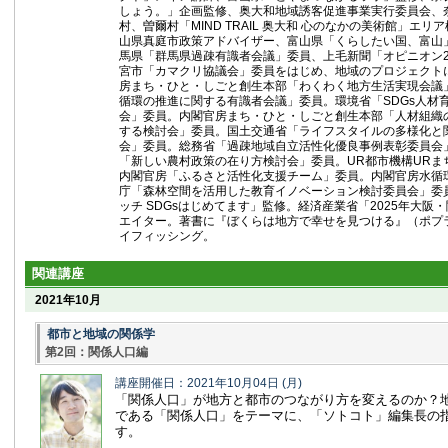
しょう。」企画監修、奥大和地域誘客促進事業実行委員会、
村、曽爾村「MIND TRAIL 奥大和 心のなかの美術館」エ
山県真庭市政策アドバイザー、富山県「くらしたい国、富山
馬県「群馬県過疎有識者会議」委員、上毛新聞「オピニオン2
宮市「カマクリ協議会」委員をはじめ、地域のプロジェクト
房まち・ひと・しごと創生本部「わくわく地方生活実現会議
循環の推進に関する有識者会議」委員。環境省「SDGs人材
会」委員。内閣官房まち・ひと・しごと創生本部「人材組織
する検討会」委員。国土交通省「ライフスタイルの多様化と
会」委員。総務省「過疎地域自立活性化優良事例表彰委員会
「新しい農村政策の在り方検討会」委員。UR都市機構URま
内閣官房「ふるさと活性化支援チーム」委員。内閣官房水循
庁「森林空間を活用した教育イノベーション検討委員会」委
ッチ SDGsはじめてます」監修。経済産業省「2025年大阪
エイター。著書に『ぼくらは地方で幸せを見つける』（ポプ
イフィッシング。
関連講座
2021年10月
都市と地域の関係学
第2回：関係人口編
講座開催日：2021年10月04日
(月)
「関係人口」が地方と都市のつながり方を変えるのか？
である「関係人口」をテーマに、「ソトコト」編集長の
す。