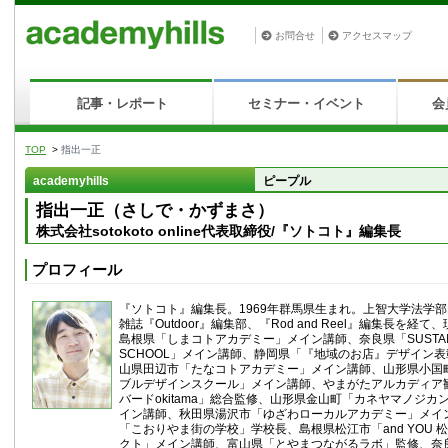
お問合せ
アクセスマップ
記事・レポート
セミナー・イベント
会
TOP
>
指出一正
academyhills
ピープル
指出一正（さしで・かずまさ）
株式会社sotokoto online代表取締役/『ソトコト』編集長
プロフィール
『ソトコト』編集長。1969年群馬県生まれ。上智大学法学
雑誌『Outdoor』編集部、『Rod and Reel』編集長を経て
島根県「しまコトアカデミー」メイン講師、奈良県「SUSTAINA
SCHOOL」メイン講師、静岡県「『地域のお店』デザイン
山県田辺市「たなコトアカデミー」メイン講師、山形県小国
ブルデザインスクール」メイン講師、やまがたアルカディア
バードokitama」総合監修、山形県金山町「カネヤマノジ
イン講師、秋田県湯沢市「ゆざわローカルアカデミー」メイ
「こおりやま街の学校」学校長、島根県松江市「and YOU 
クト」メイン講師、富山県「とやまつながるラボ」監修、奈