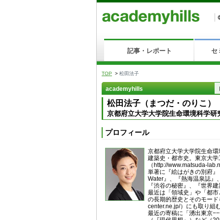
記事・レポート
セ
TOP
>
松田法子
academyhills
松田法子（まつだ・のりこ）
京都府立大学大学院生命環境科学研
プロフィール
京都府立大学大学院生命環
建築史・都市史。東京大学
（http://www.matsuda-lab
単著に『絵はがきの別府』（左
Water』、『熱海温泉誌
『渋谷の秘密』、『世界建
最近は「領域史」や「都市
の長期的歴史とそのモードを探
center.ne.jp/）にも取り組
最近の寄稿に「湧出東京−