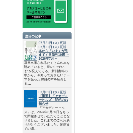
注目の記事
07月21日
(火)
更新
07月21日
(火)
更新
本から「いま」が見
えてくる新刊10選 ～
2026年7月～
毎日出版されるたくさんの本を
眺めていると、世の中の“い
ま”が見えてくる。新刊書籍の
中から、今知っておきたいテー
マを扱った10冊の本を紹介し
ま....
07月01日
(水)
更新
【重要】「アカデミ
ーヒルズ」閉館のお
知らせ
「アカデミーヒル
ズ」は、2024年6月30日をもっ
て閉館させていただくこととな
りました。これまでのご利用あ
りがとうございました。閉館ま
での間....