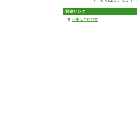
（『現代思想』）など（20
関連リンク
松田法子研究室