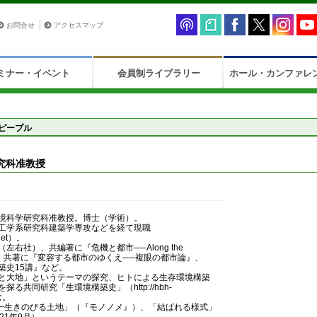
お問合せ
アクセスマップ
ミナー・イベント
会員制ライブラリー
ホール・カンファレ
ピープル
究科准教授
境科学研究科准教授。博士（学術）。
工学系研究科建築学専攻などを経て現職
.net）。
右社）、共編著に『危機と都市──Along the
』、共著に『変容する都市のゆくえ──複眼の都市論』、
築史15講』など。
と大地」というテーマの探究、ヒトによる生存環境構築
る共同研究「生環境構築史」（http://hbh-
む。
−−生きのびる土地」（『モノノメ』）、「結ばれる様式」