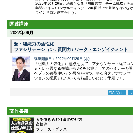
2020年10月26日、続編となる『無敗営業 チーム戦略』を
年間800件のコンサルティング、200回以上の登壇を行いなが
ラインサロン運営も行う。
関連講座
2022年06月
超・組織力の活性化
ファシリテーション / 質問力 / ワーク・エンゲイジメント
講座開催日：2022年06月29日
(水)
「組織力の強化」に焦点をあて、アナウンサー・経営コ
者という異なる領域から3名をお迎えしてのセミナーを
ベプラの猛獣使い」の異名を持つ、平石直之アナウンサ
ションの極意」についてもお話しいただく予定です。
指定なし
ラ
著作書籍
人を巻き込む仕事のやり方
高橋浩一
ファーストプレス