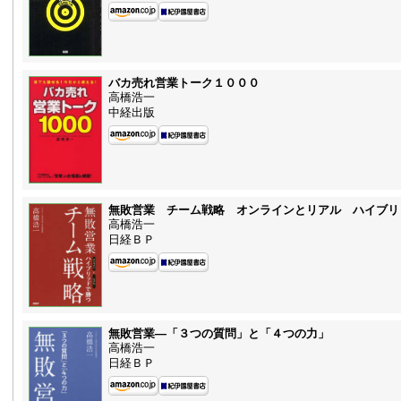
バカ売れ営業トーク１０００
高橋浩一
中経出版
無敗営業 チーム戦略 オンラインとリアル ハイブリ
高橋浩一
日経ＢＰ
無敗営業—「３つの質問」と「４つの力」
高橋浩一
日経ＢＰ