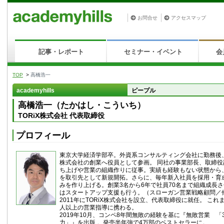
お問合せ
アクセスマップ
記事・レポート
セミナー・イベント
会
TOP
>
高橋浩一
academyhills
ピープル
高橋浩一（たかはし・こういち）
TORiX株式会社 代表取締役
プロフィール
東京大学経済学部卒。外資系コンサルティング会社に勤務後、
株式会社の創業へ役員として参画。 同社の事業部長、取締
ち上げや営業の組織作りに従事。実績も経験もない状態から
を取引先として新規開拓。さらに、毎年新入社員を採用・育
みを作り上げる。創業3名から6年で社員70名まで組織成長
はスタートアップ支援も行う。（スローガン営業戦略顧問／
2011年にTORiX株式会社を設立、代表取締役に就任。 これ
人以上の営業指導に携わる。
2019年10月、コンペ8年間無敗の経験を基に『無敗営業 「
力」』を出版 。発売半年強で4万部のベストセラーに。