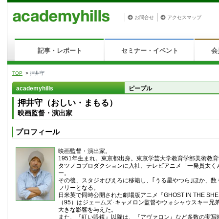
お問合せ
アクセスマップ
記事・レポート
セミナー・イベント
会
TOP
>
押井守
academyhills
ピープル
押井守（おしい・まもる）
映画監督・演出家
プロフィール
映画監督・演出家。
1951年生まれ。東京都出身。東京学芸大学教育学部美術教
タツノコプロダクションに入社、テレビアニメ「一発貫太く
ー。
その後、スタジオぴえろに移籍し、｢うる星やつら｣ほか、数
フリーとなる。
日米英で同時公開された劇場版アニメ『GHOST IN THE SHEL
（95）はジェームズ･キャメロン監督やウォシャウスキー兄
大きな影響を与えた。
また、『紅い眼鏡』以降は、『アヴァロン』など多数の実写