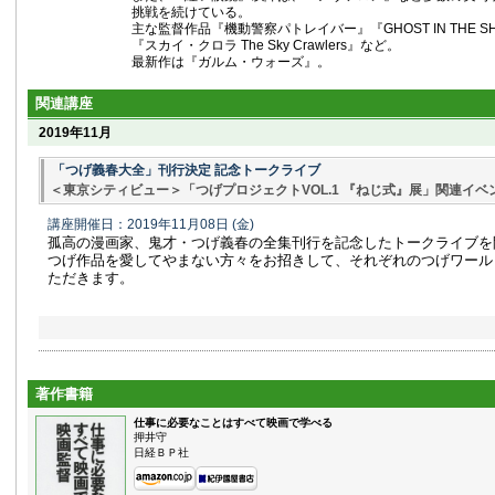
挑戦を続けている。
主な監督作品『機動警察パトレイバー』『GHOST IN THE SH
『スカイ・クロラ The Sky Crawlers』など。
最新作は『ガルム・ウォーズ』。
関連講座
2019年11月
「つげ義春大全」刊行決定 記念トークライブ
＜東京シティビュー＞「つげプロジェクトVOL.1 『ねじ式』展」関連イベ
講座開催日：2019年11月08日
(金)
孤高の漫画家、鬼才・つげ義春の全集刊行を記念したトークライブを
つげ作品を愛してやまない方々をお招きして、それぞれのつげワール
ただきます。
著作書籍
仕事に必要なことはすべて映画で学べる
押井守
日経ＢＰ社