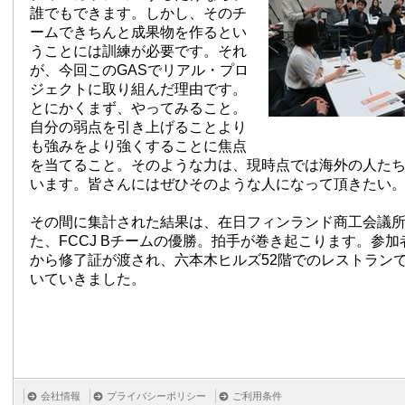
誰でもできます。しかし、そのチ
ームできちんと成果物を作るとい
うことには訓練が必要です。それ
が、今回このGASでリアル・プロ
ジェクトに取り組んだ理由です。
とにかくまず、やってみること。
自分の弱点を引き上げることより
も強みをより強くすることに焦点
を当てること。そのような力は、現時点では海外の人た
います。皆さんにはぜひそのような人になって頂きたい
その間に集計された結果は、在日フィンランド商工会議
た、FCCJ Bチームの優勝。拍手が巻き起こります。参
から修了証が渡され、六本木ヒルズ52階でのレストラン
いていきました。
会社情報
プライバシーポリシー
ご利用条件