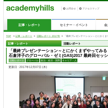
お問合せ
アクセスマップ
記事・レポート
セミナー・イベント
会
TOP
>
記事・レポート
>
活動レポート 2017年
>
「最終プレゼンテーション～とにかくまずや
記事・レポート
活動レポート
「最終プレゼンテーション～とにかくまずやってみる
石倉洋子のグローバル・ゼミ(GAS)2017 最終回セッ
活動レポート
グローバル
政治・経済・国際
キャリア・人
更新日 : 2017年12月07日
(木)