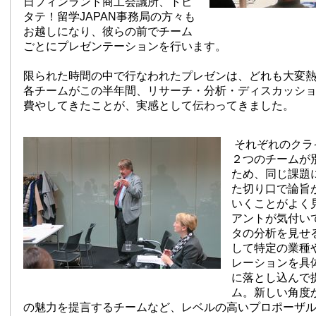
日フィンランド商工会議所、トビ
タテ！留学JAPAN事務局の方々も
お越しになり、彼らの前でチーム
ごとにプレゼンテーションを行います。
限られた時間の中で行なわれたプレゼンは、どれも大変
各チームがこの半年間、リサーチ・分析・ディスカッシ
費やしてきたことが、実感として伝わってきました。
それぞれのクラ
２つのチームが
ため、同じ課題
た切り口で論旨
いくことがよく
アントが気付い
タの分析を見せ
して特定の業種
レーションを具
に落とし込んで
ム。新しい角度
の魅力を提言するチームなど、レベルの高いプロポーザ