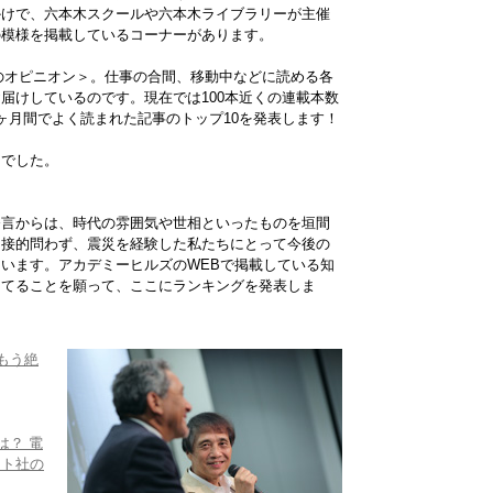
かけで、六本木スクールや六本木ライブラリーが主催
の模様を掲載しているコーナーがあります。
te 注目のオピニオン＞。仕事の合間、移動中などに読める各
届けしているのです。現在では100本近くの連載本数
ヶ月間でよく読まれた記事のトップ10を発表します！
とでした。
発言からは、時代の雰囲気や世相といったものを垣間
間接的問わず、震災を経験した私たちにとって今後の
います。アカデミーヒルズのWEBで掲載している知
たてることを願って、ここにランキングを発表しま
もう絶
は？ 電
スト社の