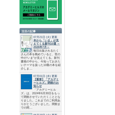
注目の記事
07月21日
(火)
更新
本から「いま」が見
えてくる新刊10選 ～
2026年7月～
毎日出版されるたく
さんの本を眺めていると、世の
中の“いま”が見えてくる。新刊
書籍の中から、今知っておきた
いテーマを扱った10冊の本を紹
介しま....
07月01日
(水)
更新
【重要】「アカデミ
ーヒルズ」閉館のお
知らせ
「アカデミーヒル
ズ」は、2024年6月30日をもっ
て閉館させていただくこととな
りました。これまでのご利用あ
りがとうございました。閉館ま
での間....
06月23日
(火)
更新