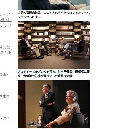
世界の安藤忠雄氏、このときのタイトルはいまみてもハ
ティア
ッとさせられます。
が相互に
イブラリ
分にな
、デキる
アカデミーヒルズの知を司る、竹中平蔵氏、高橋潤二郎
技術～
氏、米倉誠一郎氏が勢揃いした貴重な記録。
本木で
ワのよ