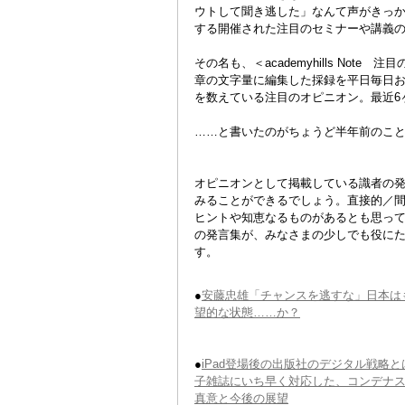
ウトして聞き逃した」なんて声がきっ
する開催された注目のセミナーや講義
その名も、＜academyhills No
章の文字量に編集した採録を平日毎日お
を数えている注目のオピニオン。最近6
……と書いたのがちょうど半年前のこ
オピニオンとして掲載している識者の
みることができるでしょう。直接的／
ヒントや知恵なるものがあるとも思って
の発言集が、みなさまの少しでも役に
す。
●
安藤忠雄「チャンスを逃すな」日本は
望的な状態……か？
●
iPad登場後の出版社のデジタル戦略と
子雑誌にいち早く対応した、コンデナ
真意と今後の展望