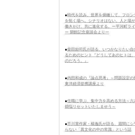
●
時代を読み、世界を俯瞰して、フロン
を拓く場へ。シナリオはない。人と場
働きかけ、共に進化する。ー平河町ラ
ー 開館記念座談会よりー
●
柴田励司氏が語る、いつかなりたい自
るためのヒント『どうしてあのヒトは
のだろう。』
●
内田和成の『論点思考』～問題設定の
東洋経済提携講座より
●
住職に学ぶ、集中力を高める方法～六
煩悩リセットいたしませう～
●
芥川賞作家・楊逸氏が語る、眉間にシ
らない「異文化の中の常識」という話