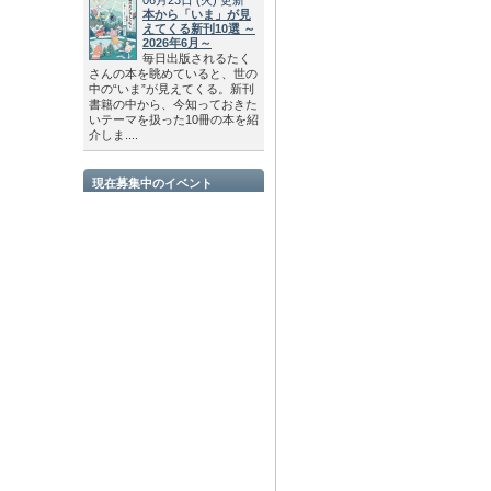
本から「いま」が見
えてくる新刊10選 ～
2026年6月～
毎日出版されるたく
さんの本を眺めていると、世の
中の“いま”が見えてくる。新刊
書籍の中から、今知っておきた
いテーマを扱った10冊の本を紹
介しま....
現在募集中のイベント