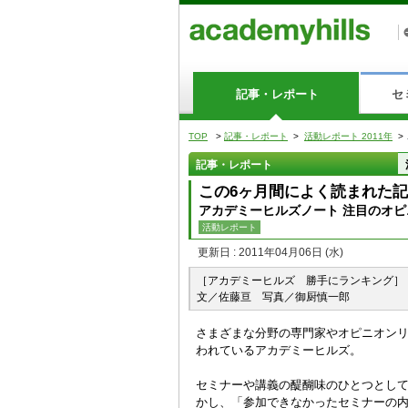
記事・レポート
セ
TOP
>
記事・レポート
>
活動レポート 2011年
>
記事・レポート
この6ヶ月間によく読まれた
アカデミーヒルズノート 注目のオピニ
活動レポート
更新日 : 2011年04月06日
(水)
［アカデミーヒルズ 勝手にランキング］
文／佐藤亘 写真／御厨慎一郎
さまざまな分野の専門家やオピニオン
われているアカデミーヒルズ。
セミナーや講義の醍醐味のひとつとし
かし、「参加できなかったセミナーの