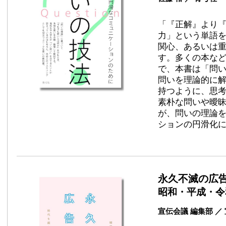
「『正解』より
力」という単語
関心、あるいは
す。多くの本な
で、本書は「問
問いを理論的に
持つように、思
素朴な問いや曖
が、問いの理論
ションの円滑化
永久不滅の広
昭和・平成・令
宣伝会議 編集部 ／