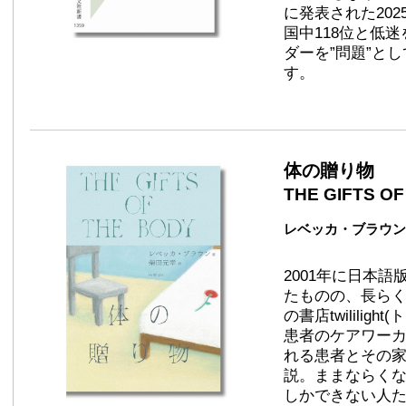
に発表された20
国中118位と低
ダーを”問題”と
す。
体の贈り物
THE GIFTS O
レベッカ・ブラウン ／ t
2001年に日本
たものの、長ら
の書店twilili
患者のケアワー
れる患者とその
説。ままならく
しかできない人