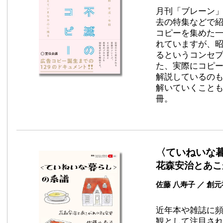
月刊「ブレーン
去の特集などで
コピーを集めた
れていますが、
るというコンセ
た、実際にコピ
解説しているの
解いていくこと
冊。
〈ていねいな
花森安治とあこ
佐藤 八寿子 ／ 創
近年本や雑誌に
観として注目さ