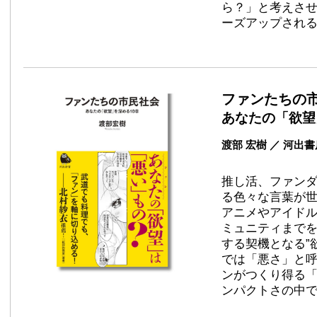
ら？」と考えさ
ーズアップされ
ファンたちの
あなたの「欲望
渡部 宏樹 ／ 河出
推し活、ファン
る色々な言葉が世
アニメやアイド
ミュニティまで
する契機となる”
では「悪さ」と
ンがつくり得る
ンパクトさの中