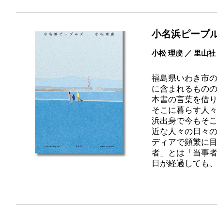
小名浜ピープ
小松 理虔 ／ 里山
福島県いわき市
に含まれるもの
本書の言葉を借
そこに暮らす人
浜出身で今もそ
近な人々の日々
ディアで頻繁に
者」とは「当事者
日が経過しても