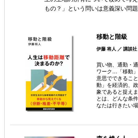
もの？」という問いは意義深い問題
移動と階級
伊藤 将人 ／ 講談
買い物、通勤・
ワーク…「移動
意思でできるこ
動」を経済的、
象であると捉え
とは、どんな条
なたは行きたい