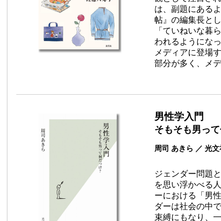
は、副題にあるよ
帖』の編集長と
「ていねいな暮
われるようにな
メディアに登場
部分が多く、メ
男性学入門
そもそも男って
周司 あきら ／ 光
ジェンダー問題と
を思い浮かべる
ーにおける「男
ダーは社会の中
束縛にもなり、一