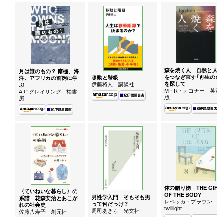
森を焼く人 自然と
月は誰のもの？ 南極、海
をつなぎ直す｢再生の
移動と階級
洋、アフリカの前例に学
を探して
伊藤将人
講談社
ぶ
M・R・オコナー
英
A.C.グレイリング
柏書
版
房
体の贈り物 THE GIF
〈ていねいな暮らし〉の
OF THE BODY
男性学入門 そもそも男
系譜 花森安治とあこが
レベッカ・ブラウ
って何だっけ？
れの社会史
twililight
周司あきら
光文社
佐藤八寿子
創元社