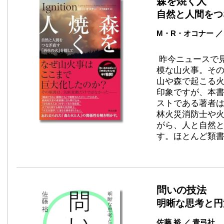
森を焼く人
自然と人間をつ
M・R・オコナー ／
昨今ニュースで
模な山火事。その
山や森で起こる
印象ですが、本
ストである著者
林火災消防士や
がら、人と自然
す。ほとんど類
問いの技法
明晰な思考と円
佐藤 裕 ／ 青弓社