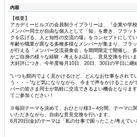
内容
【概要】
アカデミーヒルズの会員制ライブラリーは、『企業や学
メンバー同士が自由な個人として「知」を磨き、フラッ
クを広げる、人と知性の交流の場』をコンセプトにして
年齢や職業が異なる多種多様なメンバーが集まり、フラ
が行える「メンバー交流昼食会」を期間限定で開催し、
がご自身の様々な経験・考えをお話し、意見交換を行い
大好評につき、今年度毎月10日、20日、30日の平日に
“いつも館内でよく見かけるけど、どんなお仕事をされて
う・・・”など気になりながら、今まで声をかけることが
バーの皆さま同士が気軽に交流できるよい機会となりま
てご参加ください！
※毎回テーマを決めて、おひとり様3～4分間、テーマに
いただきながら、自由な意見交換を行います。
6月20日(金)のテーマは「私の仕事で困ったこと/考えて