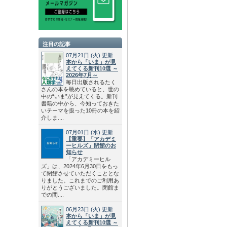
注目の記事
07月21日
(火)
更新
本から「いま」が見
えてくる新刊10選 ～
2026年7月～
毎日出版されるたく
さんの本を眺めていると、世の
中の“いま”が見えてくる。新刊
書籍の中から、今知っておきた
いテーマを扱った10冊の本を紹
介しま....
07月01日
(水)
更新
【重要】「アカデミ
ーヒルズ」閉館のお
知らせ
「アカデミーヒル
ズ」は、2024年6月30日をもっ
て閉館させていただくこととな
りました。これまでのご利用あ
りがとうございました。閉館ま
での間....
06月23日
(火)
更新
本から「いま」が見
えてくる新刊10選 ～