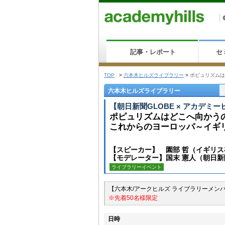
記事・レポート
セ
TOP
>
六本木ヒルズライブラリー
>
ポピュリズムは
六本木ヒルズライブラリー
【朝日新聞GLOBE × アカデミー
ポピュリズムはどこへ向かう
これからのヨーロッパ～イギリス
【スピーカー】 園部 哲（イギリス
【モデレーター】国末 憲人（朝日新
ライブラリーイベント
【六本木/アークヒルズ ライブラリーメン
※先着50名様限定
日時