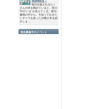
2026年6月～
毎日出版されるたく
さんの本を眺めていると、世の
中の“いま”が見えてくる。新刊
書籍の中から、今知っておきた
いテーマを扱った10冊の本を紹
介しま....
現在募集中のイベント