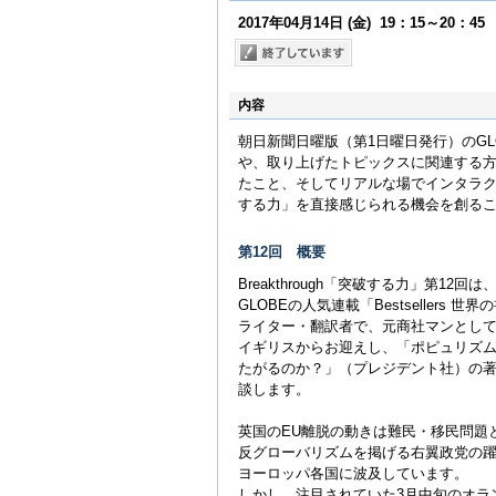
2017年04月14日
(金)
19：15～20：45
内容
朝日新聞日曜版（第1日曜日発行）のG
や、取り上げたトピックスに関連する
たこと、そしてリアルな場でインタラ
する力」を直接感じられる機会を創る
第12回 概要
Breakthrough「突破する力」第12回は
GLOBEの人気連載「Bestsellers
ライター・翻訳者で、元商社マンとして
イギリスからお迎えし、「ポピュリズ
たがるのか？」（プレジデント社）の著
談します。
英国のEU離脱の動きは難民・移民問題
反グローバリズムを掲げる右翼政党の
ヨーロッパ各国に波及しています。
しかし、注目されていた3月中旬のオラ