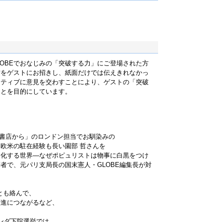
LOBEでおなじみの「突破する力」にご登場された方
方をゲストにお招きし、紙面だけでは伝えきれなかっ
クティブに意見を交わすことにより、ゲストの「突破
ことを目的にしています。
、
 世界の書店から」のロンドン担当でお馴染みの
欧米の駐在経験も長い園部 哲さんを
ム化する世界—なぜポピュリストは物事に白黒をつけ
者で、元パリ支局長の国末憲人・GLOBE編集長が対
とも絡んで、
躍進につながるなど、
ンダ下院選挙では、