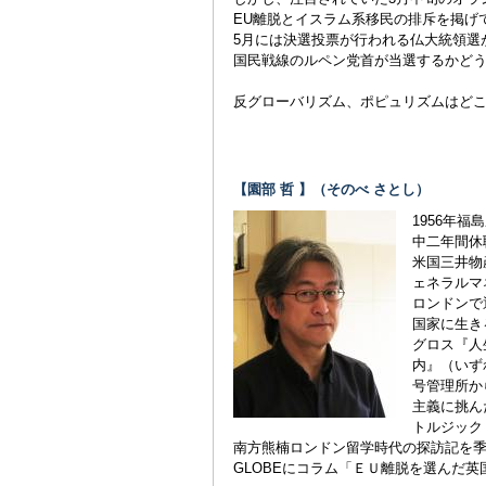
EU離脱とイスラム系移民の排斥を掲げ
5月には決選投票が行われる仏大統領選
国民戦線のルペン党首が当選するかど
反グローバリズム、ポピュリズムはど
【園部 哲 】（そのべ さとし）
1956年
中二年間休
米国三井物
ェネラルマ
ロンドンで
国家に生き
グロス『人
内』（いず
号管理所か
主義に挑ん
トルジック
南方熊楠ロンドン留学時代の探訪記を季刊誌
GLOBEにコラム「ＥＵ離脱を選んだ英