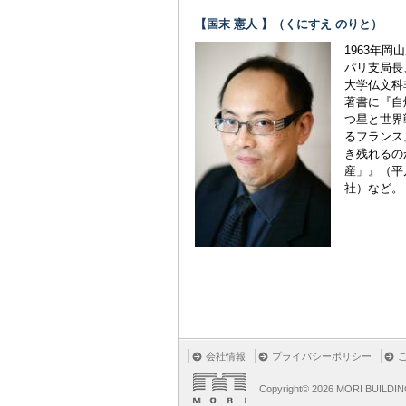
【国末 憲人 】（くにすえ のりと）
1963年
パリ支局長
大学仏文科
著書に『自
つ星と世界
るフランス
き残れるの
産」』（平
社）など。
会社情報
プライバシーポリシー
Copyright©
2026 MORI BUILDIN