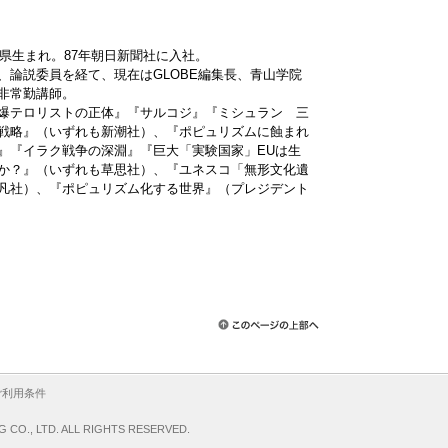
岡山県生まれ。87年朝日新聞社に入社。
、論説委員を経て、現在はGLOBE編集長、青山学院
非常勤講師。
爆テロリストの正体』『サルコジ』『ミシュラン 三
戦略』（いずれも新潮社）、『ポピュリズムに蝕まれ
』『イラク戦争の深淵』『巨大「実験国家」EUは生
か？』（いずれも草思社）、『ユネスコ「無形文化遺
凡社）、『ポピュリズム化する世界』（プレジデント
ご利用条件
G CO., LTD. ALL RIGHTS RESERVED.