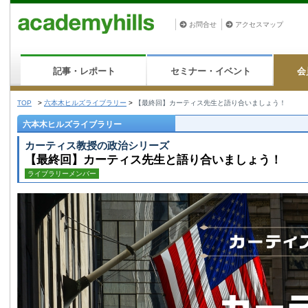
お問合せ
アクセスマップ
記事・レポート
セミナー・イベント
会
TOP
>
六本木ヒルズライブラリー
>
【最終回】カーティス先生と語り合いましょう！
六本木ヒルズライブラリー
カーティス教授の政治シリーズ
【最終回】カーティス先生と語り合いましょう！
ライブラリーメンバー