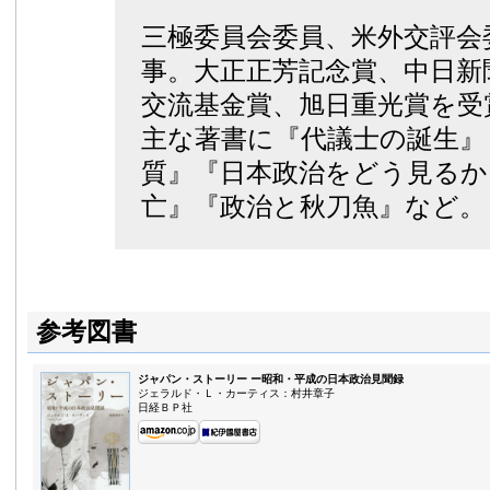
三極委員会委員、米外交評会
事。大正正芳記念賞、中日新
交流基金賞、旭日重光賞を受
主な著書に『代議士の誕生』
質』『日本政治をどう見るか
亡』『政治と秋刀魚』など。
参考図書
ジャパン・ストーリー ー昭和・平成の日本政治見聞録
ジェラルド・Ｌ・カーティス：村井章子
日経ＢＰ社