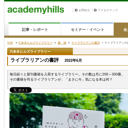
お問合せ
アクセスマップ
記事・レポート
セミナー・イベント
会
TOP
>
六本木ヒルズライブラリー
>
書 籍
>
ライブラリアンの書評
> ライブラリアンの
六本木ヒルズライブラリー
ライブラリアンの書評
2022年6月
毎日続々と新刊書籍を入荷するライブラリー。その数は月に200～300冊。
その書籍を司るライブラリアンが、「まさに今」気になる本は何？